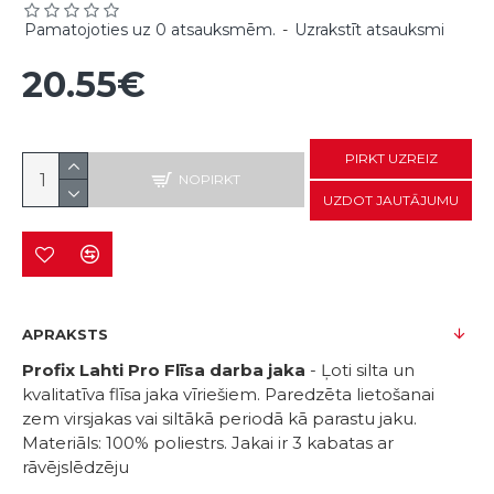
Pamatojoties uz 0 atsauksmēm.
-
Uzrakstīt atsauksmi
20.55€
PIRKT UZREIZ
NOPIRKT
UZDOT JAUTĀJUMU
APRAKSTS
Profix Lahti Pro Flīsa darba jaka
- Ļoti silta un
kvalitatīva flīsa jaka vīriešiem. Paredzēta lietošanai
zem virsjakas vai siltākā periodā kā parastu jaku.
Materiāls: 100% poliestrs. Jakai ir 3 kabatas ar
rāvējslēdzēju