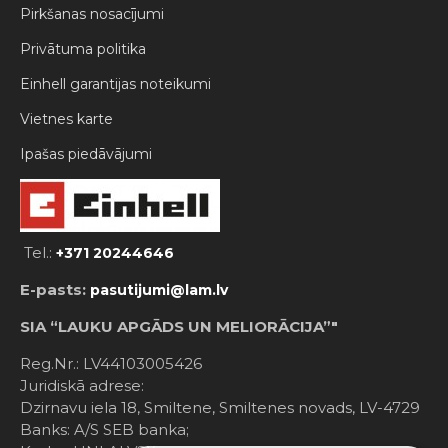
Pirkšanas nosacījumi
Privātuma politika
Einhell garantijas noteikumi
Vietnes karte
Ipašas piedāvājumi
Tel.:
+371 20244646
E-pasts:
pasutijumi@lam.lv
SIA “LAUKU APGĀDS UN MELIORĀCIJA”"
Reg.Nr.: LV44103005426
Juridiskā adrese:
Dzirnavu iela 18, Smiltene, Smiltenes novads, LV-4729
Banks: A/S SEB banka;