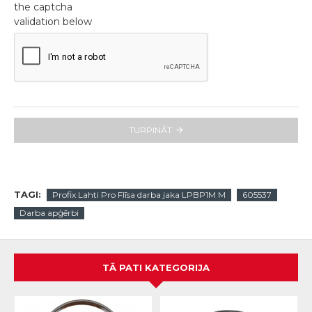
the captcha
validation below
TURPINĀT
TAGI:
Profix Lahti Pro Flīsa darba jaka LPBP1M M
605537
Darba apģērbi
TĀ PATI KATEGORIJA