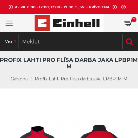
P - PK. 8:00 - 12:00; 13:00 - 17:00; S, SV. - BRĪVDIENA
0
Visi
PROFIX LAHTI PRO FLĪSA DARBA JAKA LPBP1M
M
Galvenā
Profix Lahti Pro Flīsa darba jaka LPBP1M M