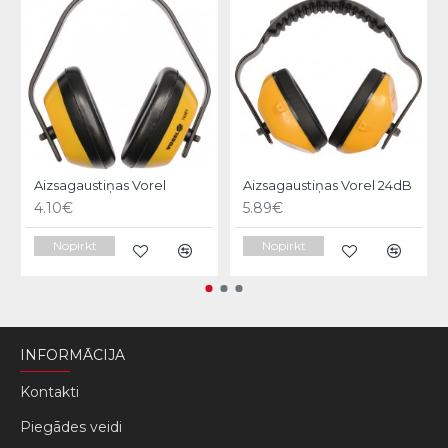
Aizsagaustiņas Vorel
Aizsagaustiņas Vorel 24dB
4.10€
5.89€
Nopirkt
Nopirkt
INFORMĀCIJA
Kontakti
Piegādes veidi