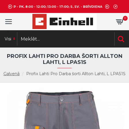
P - PK. 8:00 - 12:00; 13:00 - 17:00; S, SV. - BRĪVDIENA
0
Visi
PROFIX LAHTI PRO DARBA ŠORTI ALLTON
LAHTI, L LPAS1S
Galvenā
Profix Lahti Pro Darba šorti Allton Lahti, L LPAS1S