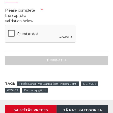
Please complete
the captcha
validation below
TURPINĀT
TAGI:
Profix Lahti Pro Darba šorti Allton Lahti
L LPAS1S
605462
Darba apģērbi
SAISTĪTĀS PRECES
TĀ PATI KATEGORIJA