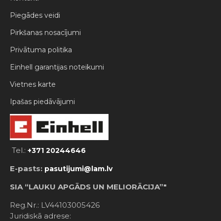
Piegādes veidi
Pirkšanas nosacījumi
Privātuma politika
Einhell garantijas noteikumi
Vietnes karte
Ipašas piedāvājumi
Tel.:
+371 20244646
E-pasts:
pasutijumi@lam.lv
SIA “LAUKU APGĀDS UN MELIORĀCIJA”"
Reg.Nr.: LV44103005426
Juridiskā adrese: