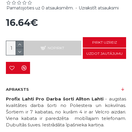
Pamatojoties uz 0 atsauksmēm.
-
Uzrakstīt atsauksmi
16.64€
PIRKT UZREIZ
NOPIRKT
UZDOT JAUTĀJUMU
APRAKSTS
Profix Lahti Pro Darba šorti Allton Lahti
- augstas
kvalitātes darba šorti no Poliestera un kokvilnas.
Šortiem ir 7 kabatas, no kurām 4 ir ar Velcro aizdari.
Viena kabata ir paredzēta mobīlajam telefonam.
Dubultās šuves. Iestrādāta īpašnieka kartiņa.