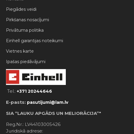
Piegādes veidi
Pirkšanas nosacījumi
Privātuma politika
Einhell garantijas noteikumi
Vietnes karte
Ipašas piedāvājumi
Tel.:
+371 20244646
E-pasts:
pasutijumi@lam.lv
SIA “LAUKU APGĀDS UN MELIORĀCIJA”"
Reg.Nr.: LV44103005426
Juridiskā adrese: