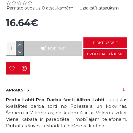
Pamatojoties uz 0 atsauksmēm.
-
Uzrakstīt atsauksmi
16.64€
PIRKT UZREIZ
NOPIRKT
UZDOT JAUTĀJUMU
APRAKSTS
Profix Lahti Pro Darba šorti Allton Lahti
- augstas
kvalitātes darba šorti no Poliestera un kokvilnas.
Šortiem ir 7 kabatas, no kurām 4 ir ar Velcro aizdari.
Viena kabata ir paredzēta mobīlajam telefonam.
Dubultās šuves. Iestrādāta īpašnieka kartiņa.