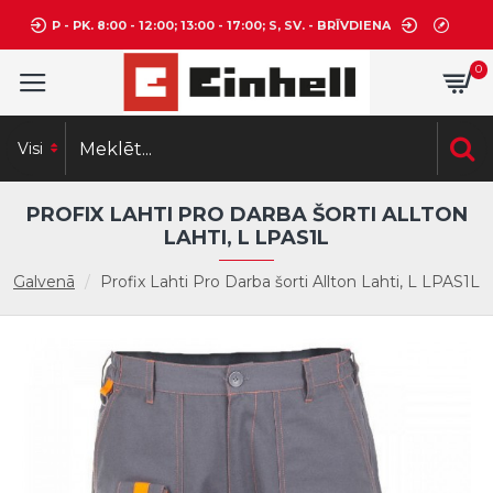
P - PK. 8:00 - 12:00; 13:00 - 17:00; S, SV. - BRĪVDIENA
0
Visi
PROFIX LAHTI PRO DARBA ŠORTI ALLTON
LAHTI, L LPAS1L
Galvenā
Profix Lahti Pro Darba šorti Allton Lahti, L LPAS1L