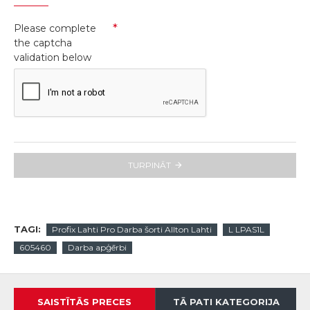
Please complete
the captcha
validation below
TURPINĀT
TAGI:
Profix Lahti Pro Darba šorti Allton Lahti
L LPAS1L
605460
Darba apģērbi
SAISTĪTĀS PRECES
TĀ PATI KATEGORIJA