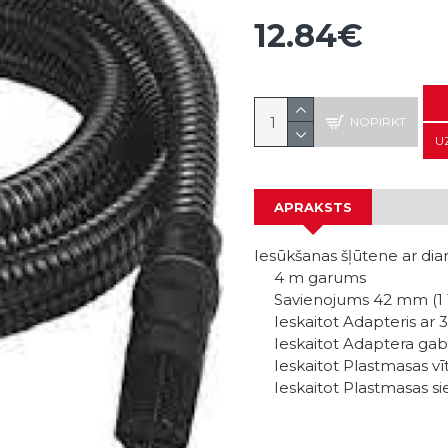
12.84€
NOPIRKT
U
APRAKSTS
Iesūkšanas šļūtene ar d
4 m garums
Savienojums 42 mm (1 1/4
Ieskaitot Adapteris ar 33
Ieskaitot Adaptera gabals
Ieskaitot Plastmasas vītņ
Ieskaitot Plastmasas siet