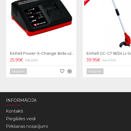
Einhell Power-X-Change ātrās uzlādes akumulatoru lādētājs 18V 4A
25.95€
39.95€
28.22€
44.03€
Nopirkt
Nopirkt
INFORMĀCIJA
Kontakti
Piegādes veidi
Pirkšanas nosacījumi