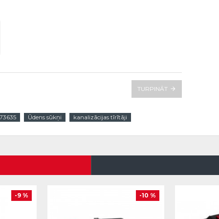
TURPINĀT
173635
Ūdens sūkņi
kanalizācijas tīrītāji
-9 %
-10 %