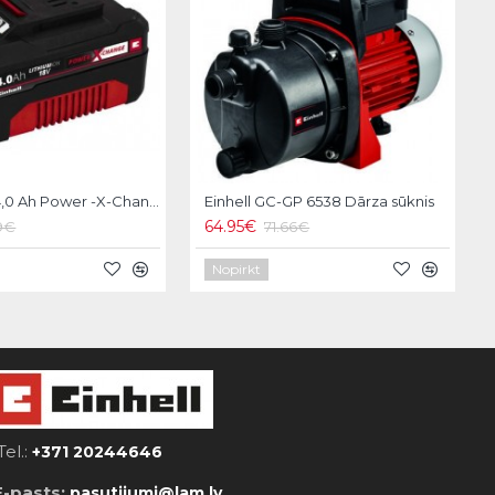
Einhell 18V 4,0 Ah Power -X-Change Akumulators
Einhell GC-GP 6538 Dārza sūknis
64.95€
19€
71.66€
Nopirkt
Tel.:
+371 20244646
E-pasts:
pasutijumi@lam.lv