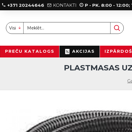
+371 20244646
KONTAKTI
P - PK. 8:00 - 12:00
Visi
PREČU KATALOGS
AKCIJAS
IZPĀRDO
PLASTMASAS UZ
Ga