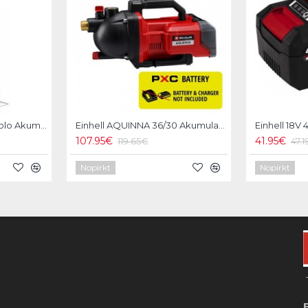
Einhell GC-CT 18/24 Li-Solo Akumulatora zāles trimmeris
Einhell AQUINNA 36/30 Akumulatora dārza ūdens sūknis
107.95€
41.95€
119.65€
47.
Nopirkt
Nopirkt