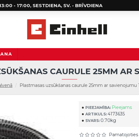
; 13:00 - 17:00, SESTDIENA, SV. - BRĪVDIENA
ŠANA
SŪKŠANAS CAURULE 25MM AR S
lvenā
Plastmasas uzsūkšanas caurule 25mm ar savienojumu 
Pieejams
PIEEJAMĪBA:
4173635
ARTIKULS:
0.70kg
SVARS:
Pamatojoties