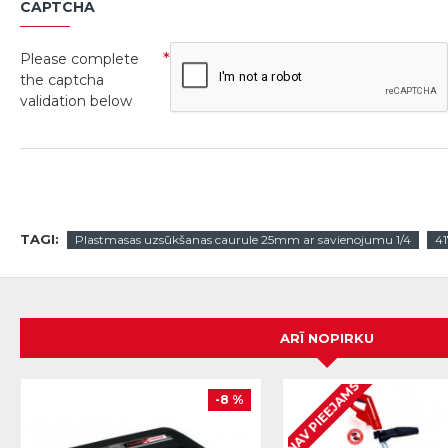
CAPTCHA
Please complete
the captcha
validation below
TAGI:
Plastmasas uzsūkšanas caurule 25mm ar savienojumu 1/4
4
ARĪ NOPIRKU
NAV PIEEJAMS
-8 %