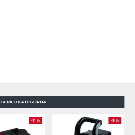
TĀ PATI KATEGORIJA
-11 %
-9 %