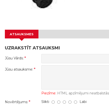
ATSAUKSMES
UZRAKSTĪT ATSAUKSMI
Jūsu Vārds:
Jūsu atsauksme:
Piezīme:
HTML apzīmējumi neatbalstās! 
Slikti
Labi
Novērtējums: