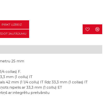
PIRKT UZREIZ
ZDOT JAUTĀJUMU
iametru 25 mm
 collas) F.
,3 mm (1 collu) IT
 42 mm (1 1/4 collu) IT līdz 33,3 mm (1 collas) IT
ots nipelis ar 33,3 mm (1 collu) ET
iņš ar integrētu pretvārstu