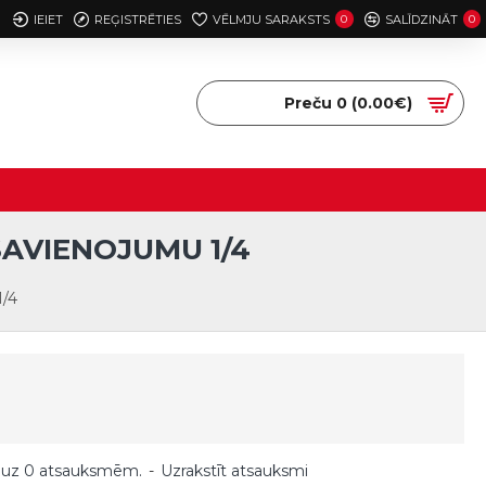
IEIET
REĢISTRĒTIES
VĒLMJU SARAKSTS
0
SALĪDZINĀT
0
Preču 0 (0.00€)
AVIENOJUMU 1/4
1/4
 uz 0 atsauksmēm.
-
Uzrakstīt atsauksmi