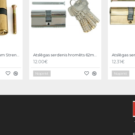
Atslēgas serdenis 600mm Strend pro
Atslēgas serdenis hromēts 62mm,6 atslēgas,31/31mm Vorel
12.00€
12.31€
Nopirkt
Nopirkt