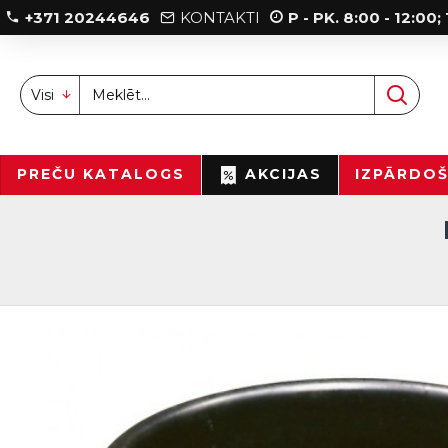
+371 20244646
KONTAKTI
P - PK. 8:00 - 12:00
Visi
PREČU KATALOGS
AKCIJAS
IZPĀRDO