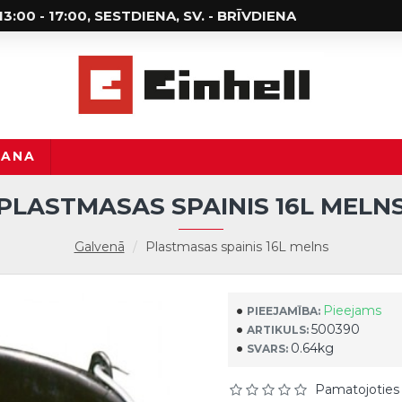
; 13:00 - 17:00, SESTDIENA, SV. - BRĪVDIENA
ŠANA
PLASTMASAS SPAINIS 16L MELN
Galvenā
Plastmasas spainis 16L melns
Pieejams
PIEEJAMĪBA:
500390
ARTIKULS:
0.64kg
SVARS:
Pamatojoties