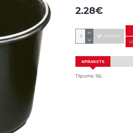
2.28€
NOPIRKT
U
APRAKSTS
Tilpums: 16L