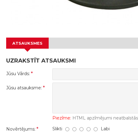
ATSAUKSMES
UZRAKSTĪT ATSAUKSMI
Jūsu Vārds:
Jūsu atsauksme:
Piezīme:
HTML apzīmējumi neatbalstās! 
Slikti
Labi
Novērtējums: