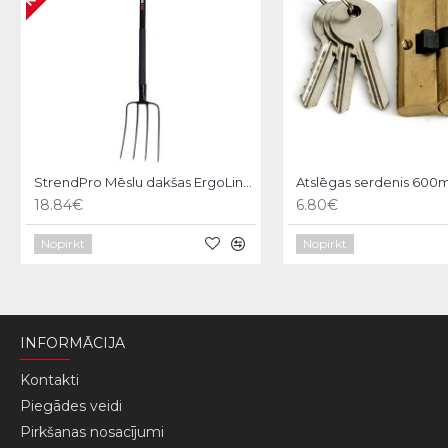
StrendPro Mēslu dakšas ErgoLine1200
18.84€
6.80€
Nopirkt
Nopirkt
INFORMĀCIJA
Kontakti
Piegādes veidi
Pirkšanas nosacījumi