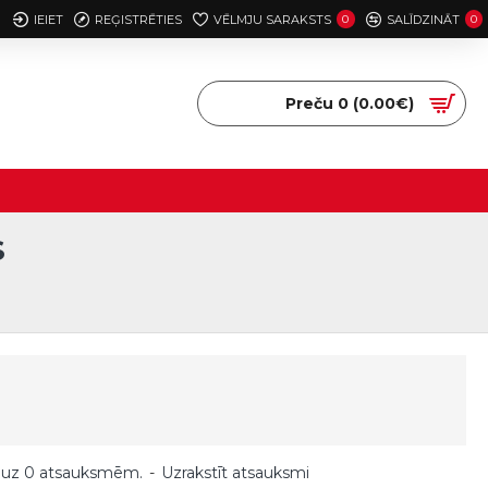
IEIET
REĢISTRĒTIES
VĒLMJU SARAKSTS
0
SALĪDZINĀT
0
Preču 0 (0.00€)
S
 uz 0 atsauksmēm.
-
Uzrakstīt atsauksmi