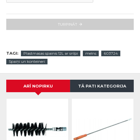
TURPINĀT
TAGI:
Plastmasas spainis 12L ar snīpi
melns
603724
Spaiņi un konteineri
ARĪ NOPIRKU
TĀ PATI KATEGORIJA