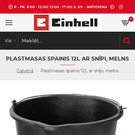
P - PK. 8:00 - 12:00; 13:00 - 17:00; S, SV. - BRĪVDIENA
0
Visi
PLASTMASAS SPAINIS 12L AR SNĪPI, MELNS
Galvenā
Plastmasas spainis 12L ar snīpi, melns