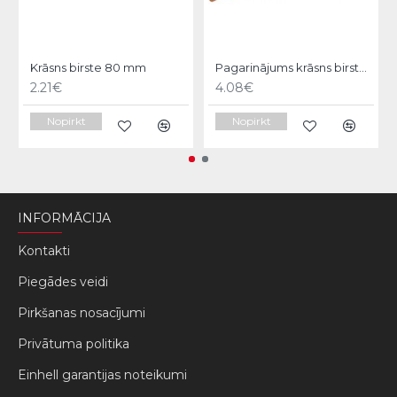
Krāsns birste 80 mm
Pagarinājums krāsns birstei 1000 mm
2.21€
4.08€
Nopirkt
Nopirkt
INFORMĀCIJA
Kontakti
Piegādes veidi
Pirkšanas nosacījumi
Privātuma politika
Einhell garantijas noteikumi