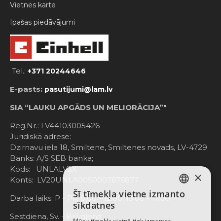
Vietnes karte
Ipašas piedāvājumi
Tel.:
+371 20244646
E-pasts:
pasutijumi@lam.lv
SIA “LAUKU APGĀDS UN MELIORĀCIJA”"
Reg.Nr.: LV44103005426
Juridiskā adrese:
Dzirnavu iela 18, Smiltene, Smiltenes novads, LV-4729
Banks: A/S SEB banka;
Kods: UNLALV2X
×
Konts: LV20UNLA0050007676877
Šī tīmekļa vietne izmanto
LATVIAN
Darba laiks: P - Pk. 8:00 - 12:00; 13:00 - 17:00
sīkdatnes
RUSSIAN
Sestdiena, Sv. - Brīvdiena
Mūsu tīmekļa vietnē tiek izmantoti