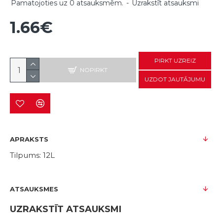
Pamatojoties uz 0 atsauksmēm.
-
Uzrakstīt atsauksmi
1.66€
PIRKT UZREIZ
NOPIRKT
UZDOT JAUTĀJUMU
APRAKSTS
Tilpums: 12L
ATSAUKSMES
UZRAKSTĪT ATSAUKSMI