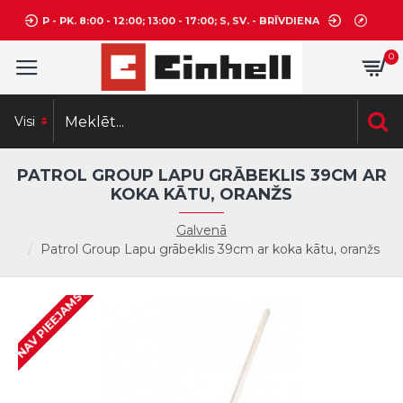
P - PK. 8:00 - 12:00; 13:00 - 17:00; S, SV. - BRĪVDIENA
0
Visi
PATROL GROUP LAPU GRĀBEKLIS 39CM AR
KOKA KĀTU, ORANŽS
Galvenā
Patrol Group Lapu grābeklis 39cm ar koka kātu, oranžs
NAV PIEEJAMS