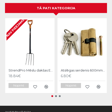
TĀ PATI KATEGORIJA
NAV PIEEJAMS
StrendPro Mēslu dakšas ErgoLine1200
Atslēgas serdenis 600mm Strend pro
18.84€
6.80€
Nopirkt
Nopirkt