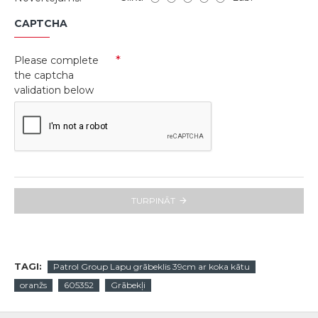
CAPTCHA
Please complete
the captcha
validation below
TURPINĀT
TAGI:
Patrol Group Lapu grābeklis 39cm ar koka kātu
oranžs
605352
Grābekļi