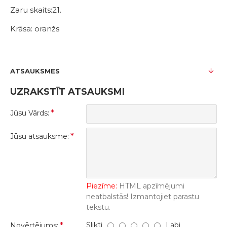
Zaru skaits:21.
Krāsa: oranžs
ATSAUKSMES
UZRAKSTĪT ATSAUKSMI
Jūsu Vārds:
Jūsu atsauksme:
Piezīme:
HTML apzīmējumi
neatbalstās! Izmantojiet parastu
tekstu.
Slikti
Labi
Novērtējums: