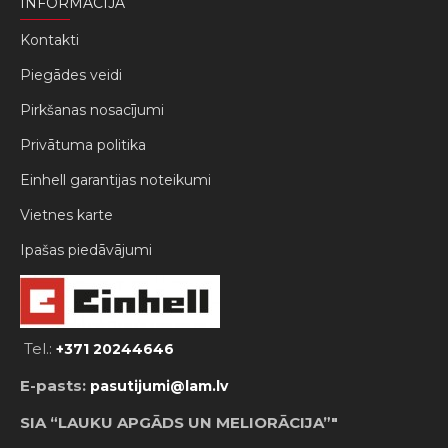
INFORMĀCIJA
Kontakti
Piegādes veidi
Pirkšanas nosacījumi
Privātuma politika
Einhell garantijas noteikumi
Vietnes karte
Ipašas piedāvājumi
Tel.:
+371 20244646
E-pasts:
pasutijumi@lam.lv
SIA “LAUKU APGĀDS UN MELIORĀCIJA”"