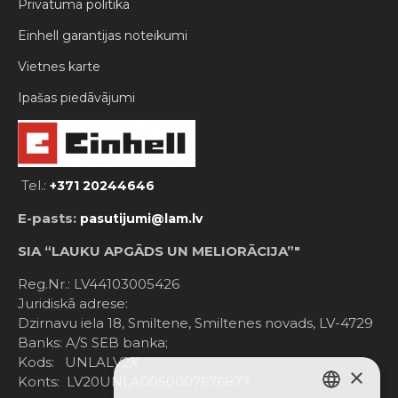
Privātuma politika
Einhell garantijas noteikumi
Vietnes karte
Ipašas piedāvājumi
Tel.:
+371 20244646
E-pasts:
pasutijumi@lam.lv
SIA “LAUKU APGĀDS UN MELIORĀCIJA”"
Reg.Nr.: LV44103005426
Juridiskā adrese:
Dzirnavu iela 18, Smiltene, Smiltenes novads, LV-4729
Banks: A/S SEB banka;
Kods: UNLALV2X
×
Konts: LV20UNLA0050007676877