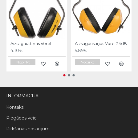
Aizsagaustiņas Vorel
Aizsagaustiņas Vorel 24dB
4.10€
5.89€
Nopirkt
Nopirkt
INFORMĀCIJA
Kontakti
Piegādes veidi
Pirkšanas nosacījumi