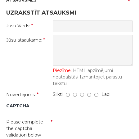
ATSAUKSMES
UZRAKSTĪT ATSAUKSMI
Jūsu Vārds:
Jūsu atsauksme:
Piezīme:
HTML apzīmējumi
neatbalstās! Izmantojiet parastu
tekstu.
Slikti
Labi
Novērtējums:
CAPTCHA
Please complete
the captcha
validation below