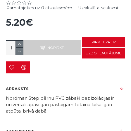
Pamatojoties uz 0 atsauksmēm.
-
Uzrakstīt atsauksmi
5.20€
PIRKT UZREIZ
NOPIRKT
UZDOT JAUTĀJUMU
APRAKSTS
Nordman Step bērnu PVC zābaki bez izolācijas ir
universāli apavi gan pastaigām lietainā laikā, gan
atpūtai brīvā dabā.