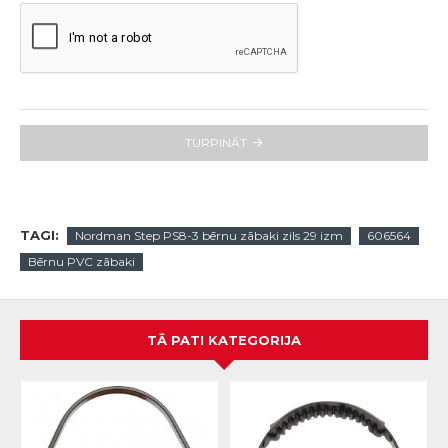
TURPINĀT
TAGI:
Nordman Step PS8-3 bērnu zābaki zils 29 izm
606564
Bērnu PVC zābaki
TĀ PATI KATEGORIJA