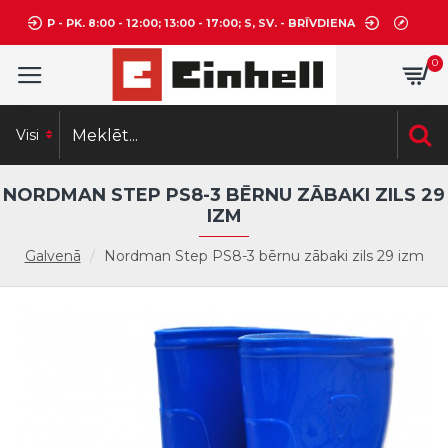
P - PK. 8:00 - 12:00; 13:00 - 17:00; S, SV. - BRĪVDIENA
0
Visi
NORDMAN STEP PS8-3 BĒRNU ZĀBAKI ZILS 29
IZM
Galvenā
Nordman Step PS8-3 bērnu zābaki zils 29 izm