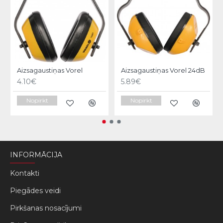
Aizsagaustiņas Vorel
Aizsagaustiņas Vorel 24dB
4.10€
5.89€
Nopirkt
Nopirkt
INFORMĀCIJA
Kontakti
Piegādes veidi
Pirkšanas nosacījumi