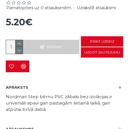
Pamatojoties uz 0 atsauksmēm.
-
Uzrakstīt atsauksmi
5.20€
PIRKT UZREIZ
NOPIRKT
UZDOT JAUTĀJUMU
APRAKSTS
Nordman Step bērnu PVC zābaki bez izolācijas ir
universāli apavi gan pastaigām lietainā laikā, gan
atpūtai brīvā dabā.