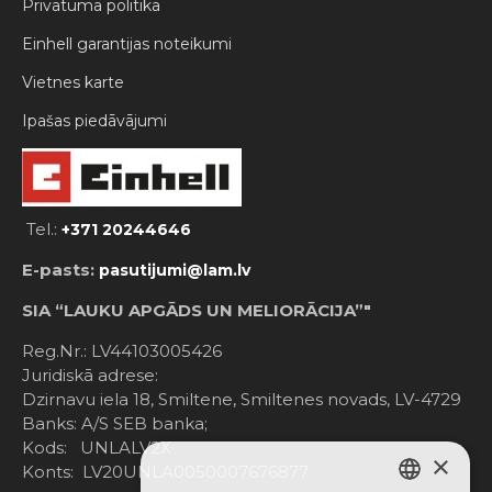
Privātuma politika
Einhell garantijas noteikumi
Vietnes karte
Ipašas piedāvājumi
Tel.:
+371 20244646
E-pasts:
pasutijumi@lam.lv
SIA “LAUKU APGĀDS UN MELIORĀCIJA”"
Reg.Nr.: LV44103005426
Juridiskā adrese:
Dzirnavu iela 18, Smiltene, Smiltenes novads, LV-4729
Banks: A/S SEB banka;
Kods: UNLALV2X
×
Konts: LV20UNLA0050007676877