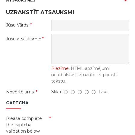
ATSAUKSMES
UZRAKSTĪT ATSAUKSMI
Jūsu Vārds:
Jūsu atsauksme:
Piezīme:
HTML apzīmējumi
neatbalstās! Izmantojiet parastu
tekstu.
Slikti
Labi
Novērtējums:
CAPTCHA
Please complete
the captcha
validation below