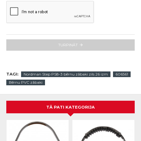
TURPINĀT
TAGI:
Nordman Step PS8-3 bērnu zābaki zils 26 izm
606561
Bērnu PVC zābaki
TĀ PATI KATEGORIJA