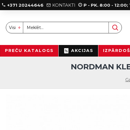
+371 20244646
KONTAKTI
P - PK. 8:00 - 12:00
Visi
PREČU KATALOGS
AKCIJAS
IZPĀRDO
NORDMAN KLEO 
Ga