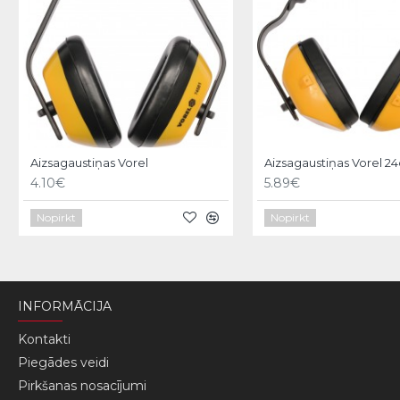
Aizsagaustiņas Vorel
Aizsagaustiņas Vorel 2
4.10€
5.89€
Nopirkt
Nopirkt
INFORMĀCIJA
Kontakti
Piegādes veidi
Pirkšanas nosacījumi