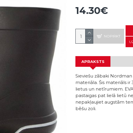
14.30€
NOPIRKT
U
APRAKSTS
Sieviešu zābaki Nordman Kle
materiāla. Šis materiāls ir
lietus un netīrumiem. E
pastaigas pat lielā lietū
nepakļaujiet augstām te
bēšu zoli.