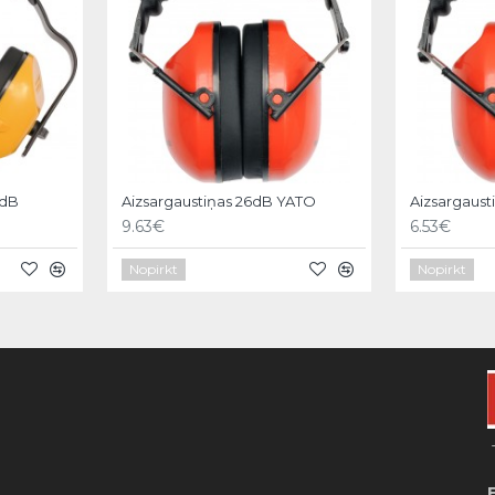
4dB
Aizsargaustiņas 26dB YATO
Aizsargaust
9.63€
6.53€
Nopirkt
Nopirkt