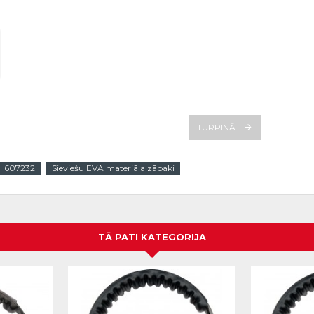
TURPINĀT
607232
Sieviešu EVA materiāla zābaki
TĀ PATI KATEGORIJA