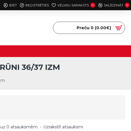
IEIET
REĢISTRĒTIES
VĒLMJU SARAKSTS
0
SALĪDZINĀT
0
Preču 0 (0.00€)
RŪNI 36/37 IZM
izm
 uz 0 atsauksmēm.
-
Uzrakstīt atsauksmi