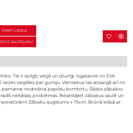
PIRKT UZREIZ
ZDOT JAUTĀJUMU
o. Tie ir spilgti, viegli un izturīgi. Izgatavoti no EVA
 3 reizes vieglāks par gumiju. Vienlaikus tas aizsargā arī no
VA pamatne nodrošina papildu komfortu. Šādos zābakos
 neradīs nekādas problēmas. Neatstājiet zābakus saulē un
mperatūrām! Zābaku augstums ir 19cm. Brūnā krāsā ar