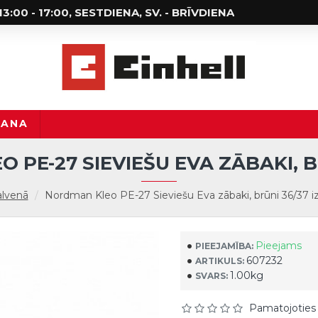
; 13:00 - 17:00, SESTDIENA, SV. - BRĪVDIENA
ŠANA
PE-27 SIEVIEŠU EVA ZĀBAKI, B
lvenā
Nordman Kleo PE-27 Sieviešu Eva zābaki, brūni 36/37 
Pieejams
PIEEJAMĪBA:
607232
ARTIKULS:
1.00kg
SVARS:
Pamatojoties