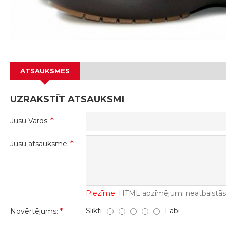
ATSAUKSMES
UZRAKSTĪT ATSAUKSMI
Jūsu Vārds:
Jūsu atsauksme:
Piezīme:
HTML apzīmējumi neatbalstās! 
Slikti
Labi
Novērtējums: