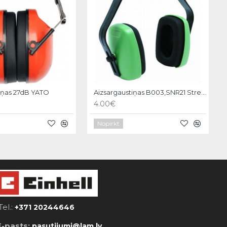
iņas 27dB YATO
Aizsargaustiņas B003,SNR21 Strend pro
4.00€
Nopirkt
Tel.:
+371 20244646
E-pasts:
pasutijumi@lam.lv