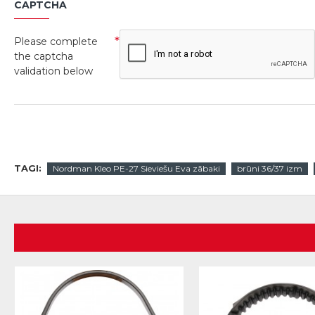
CAPTCHA
Please complete
the captcha
validation below
TAGI:
Nordman Kleo PE-27 Sieviešu Eva zābaki
brūni 36/37 izm