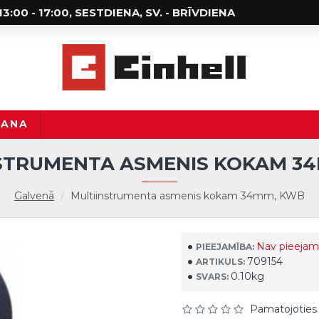
; 13:00 - 17:00, SESTDIENA, SV. - BRĪVDIENA
ŠANA
STRUMENTA ASMENIS KOKAM 3
Galvenā
Multiinstrumenta asmenis kokam 34mm, KWB
Nav pieejam
PIEEJAMĪBA:
709154
ARTIKULS:
0.10kg
SVARS:
Pamatojoties