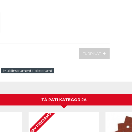
TURPINĀT
Multiinstrumenta piederumi
TĀ PATI KATEGORIJA
NAV PIEEJAMS