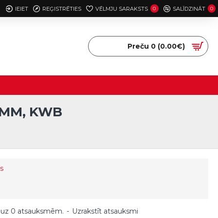
IEIET
REĢISTRĒTIES
VĒLMJU SARAKSTS
0
SALĪDZINĀT
0
Preču 0 (0.00€)
4MM, KWB
s
 uz 0 atsauksmēm.
-
Uzrakstīt atsauksmi