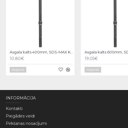
Asgala kalts 400mm, SDS-MAX KWB
10.80€
19.05€
Nopirkt
Nopirkt
INFORMĀCIJA
Kontakti
Piegādes veidi
Pirkšanas nosacījumi