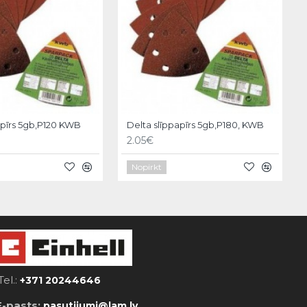
apīrs 5gb,P120 KWB
Delta slīppapīrs 5gb,P180, KWB
2.05€
Nopirkt
Tel.:
+371 20244646
E-pasts:
pasutijumi@lam.lv