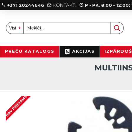
+371 20244646
KONTAKTI
P - PK. 8:00 - 12:00
Visi
PREČU KATALOGS
AKCIJAS
IZPĀRDO
MULTIIN
NAV PIEEJAMS