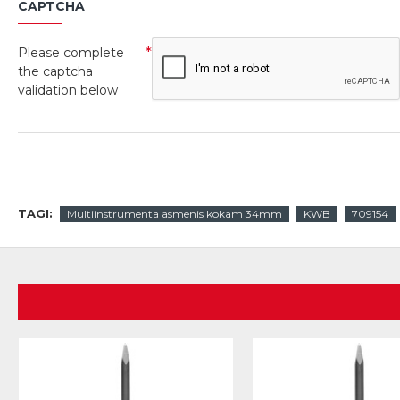
CAPTCHA
Please complete
the captcha
validation below
TAGI:
Multiinstrumenta asmenis kokam 34mm
KWB
709154