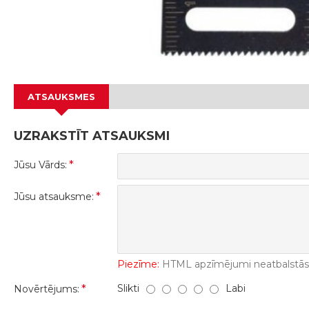
ATSAUKSMES
UZRAKSTĪT ATSAUKSMI
Jūsu Vārds:
Jūsu atsauksme:
Piezīme:
HTML apzīmējumi neatbalstās! 
Slikti
Labi
Novērtējums: