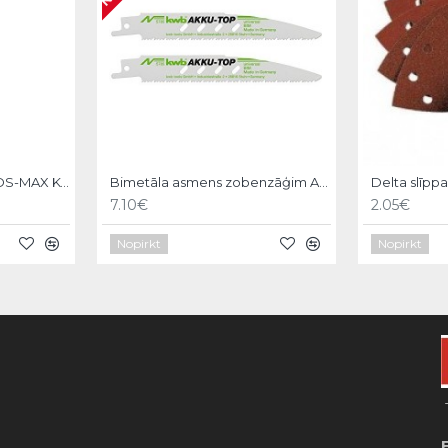
Asgala kalts 600mm, SDS-MAX KWB
Bimetāla asmens zobenzāģim AKKU-TOP,150/130mm,2gb, KWB
Delta slīpp
7.10€
2.05€
Nopirkt
Nopirkt