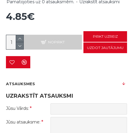
Pamatojoties uz 0 atsauksmēm.
-
Uzrakstīt atsauksmi
4.85€
PIRKT UZREIZ
NOPIRKT
UZDOT JAUTĀJUMU
ATSAUKSMES
UZRAKSTĪT ATSAUKSMI
Jūsu Vārds:
Jūsu atsauksme: