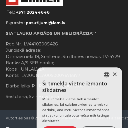
Tel.:
+371 20244646
E-pasts:
pasutijumi@lam.lv
SIA “LAUKU APGĀDS UN MELIORĀCIJA”"
Reg.Nr.: LV44103005426
Juridiskā adrese:
Dzirnavu iela 18, Smiltene, Smiltenes novads, LV-4729
Banks: A/S SEB banka;
Kods: UNLALV2X
×
Konts: LV20UNLA0050007676877
Šī tīmekļa vietne izmanto
LATVIAN
Darba laiks: P - Pk. 8:00 - 12:00; 13:00 - 17:00
sīkdatnes
RUSSIAN
Sestdiena, Sv. - Brīvdiena
Mūsu tīmekļa vietnē tiek izmantoti
sīkdatnes, lai uzlabotu vietnes tehnisku
ENGLISH
darbību, analizētu vietnes izmantošanas
statistiku, un uzlabotu mūsu mārketinga
Autortiesības © 2021-2025, www.e-einhell.lv, Visas tiesības aizsargā
aktivitātes.