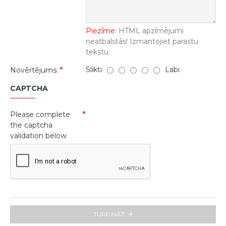
Piezīme:
HTML apzīmējumi
neatbalstās! Izmantojiet parastu
tekstu.
Slikti
Labi
Novērtējums:
CAPTCHA
Please complete
the captcha
validation below
TURPINĀT