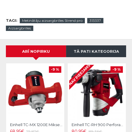
TAGI:
Metinātāju aizsargbrilles Strend pro
313337
Aizsargbrilles
ARĪ NOPIRKU
TĀ PATI KATEGORIJA
NAV PIEEJAMS
-9 %
-9 %
Einhell TC-MX 1200E Mikseris
Einhell TC-RH 900 Perforators
68.95€
80.95€
75.87€
89.36€