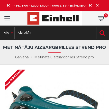
P - PK. 8:00 - 12:00; 13:00 - 17:00; S, SV. - BRĪVDIENA
0
Visi
METINĀTĀJU AIZSARGBRILLES STREND PRO
Galvenā
Metinātāju aizsargbrilles Strend pro
NAV PIEEJAMS