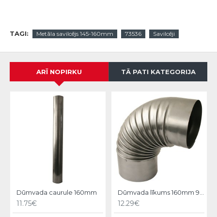
TAGI:
Metāla savilcējs 145-160mm
73536
Savilcēji
ARĪ NOPIRKU
TĀ PATI KATEGORIJA
Dūmvada caurule 160mm
Dūmvada līkums 160mm 90°
11.75€
12.29€