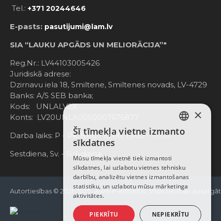
Tel.:
+371 20244646
E-pasts:
pasutijumi@lam.lv
SIA “LAUKU APGĀDS UN MELIORĀCIJA”"
Reg.Nr.: LV44103005426
Juridiskā adrese:
Dzirnavu iela 18, Smiltene, Smiltenes novads, LV-4729
Banks: A/S SEB banka;
Kods: UNLALV2X
×
Konts: LV20UNLA0050007676877
Šī tīmekļa vietne izmanto
LATVIAN
Darba laiks: P - Pk. 8:00 - 12:00; 13:00 - 17:00
sīkdatnes
RUSSIAN
Sestdiena, Sv. - Brīvdiena
Mūsu tīmekļa vietnē tiek izmantoti
sīkdatnes, lai uzlabotu vietnes tehnisku
ENGLISH
darbību, analizētu vietnes izmantošanas
statistiku, un uzlabotu mūsu mārketinga
Autortiesības © 2021-2025, www.e-einhell.lv, Visas tiesības aizsargā
aktivitātes.
PIEKRĪTU
NEPIEKRĪTU