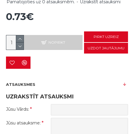
Pamatojoties uz 0 atsauksmēm.
-
Uzrakstīt atsauksmi
0.73€
PIRKT UZREIZ
NOPIRKT
UZDOT JAUTĀJUMU
ATSAUKSMES
UZRAKSTĪT ATSAUKSMI
Jūsu Vārds:
Jūsu atsauksme: