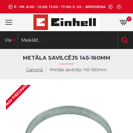
P - PK. 8:00 - 12:00; 13:00 - 17:00; S, SV. - BRĪVDIENA
0
Visi
METĀLA SAVILCĒJS 145-160MM
Galvenā
Metāla savilcējs 145-160mm
NAV PIEEJAMS