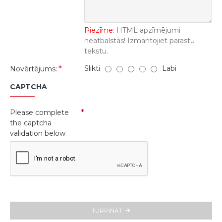
Piezīme:
HTML apzīmējumi
neatbalstās! Izmantojiet parastu
tekstu.
Slikti
Labi
Novērtējums:
CAPTCHA
Please complete
the captcha
validation below
TURPINĀT