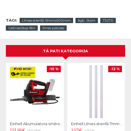
TAGI:
Līmes stienīši 11mmx100mm
6gb. Stohr
73270
Celtniecības fēni
līmes pistoles
TĀ PATI KATEGORIJA
-10 %
-12 %
Einhell Akumulatora smērspiede TP-GR 18/690 Li-Solo
Einhell Līmes stienīši 7mmx150mm,24gb
123.95€
2.57€
137.28€
2.93€