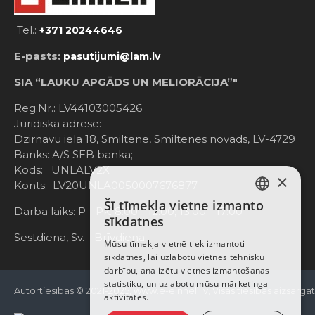
Tel.:
+371 20244646
E-pasts:
pasutijumi@lam.lv
SIA “LAUKU APGĀDS UN MELIORĀCIJA”"
Reg.Nr.: LV44103005426
Juridiskā adrese:
Dzirnavu iela 18, Smiltene, Smiltenes novads, LV-4729
Banks: A/S SEB banka;
Kods: UNLALV2X
×
Konts: LV20UNLA0050007676877
Šī tīmekļa vietne izmanto
LATVIAN
Darba laiks: P - Pk. 8:00 - 12:00; 13:00 - 17:00
sīkdatnes
RUSSIAN
Sestdiena, Sv. - Brīvdiena
Mūsu tīmekļa vietnē tiek izmantoti
sīkdatnes, lai uzlabotu vietnes tehnisku
ENGLISH
darbību, analizētu vietnes izmantošanas
statistiku, un uzlabotu mūsu mārketinga
Autortiesības © 2021-2025, www.e-einhell.lv, Visas tiesības aizsargā
aktivitātes.