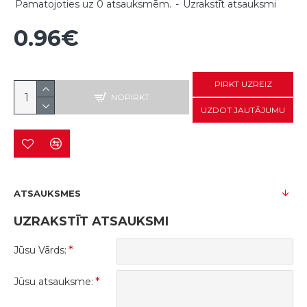
Pamatojoties uz 0 atsauksmēm.
-
Uzrakstīt atsauksmi
0.96€
PIRKT UZREIZ
NOPIRKT
UZDOT JAUTĀJUMU
ATSAUKSMES
UZRAKSTĪT ATSAUKSMI
Jūsu Vārds:
Jūsu atsauksme: