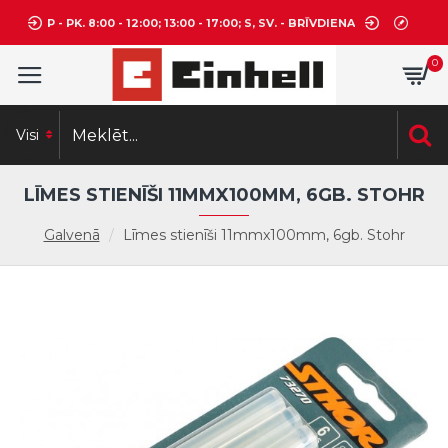
P - PK. 8:00 - 12:00; 13:00 - 17:00; S, SV. - BRĪVDIENA
0
Visi
LĪMES STIENĪŠI 11MMX100MM, 6GB. STOHR
Galvenā
Līmes stienīši 11mmx100mm, 6gb. Stohr