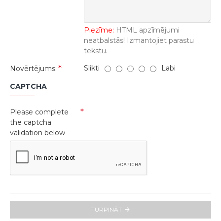
Piezīme:
HTML apzīmējumi
neatbalstās! Izmantojiet parastu
tekstu.
Slikti
Labi
Novērtējums:
CAPTCHA
Please complete
the captcha
validation below
TURPINĀT