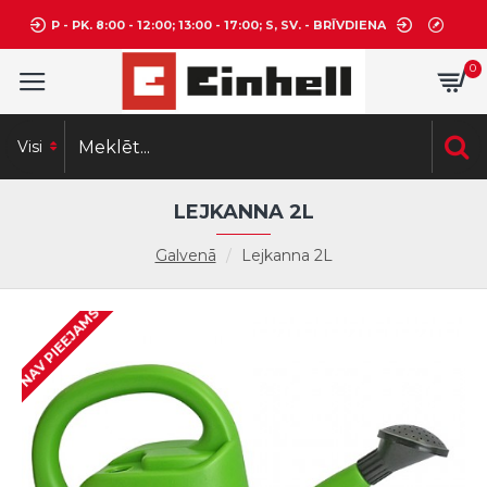
P - PK. 8:00 - 12:00; 13:00 - 17:00; S, SV. - BRĪVDIENA
0
Visi
LEJKANNA 2L
Galvenā
Lejkanna 2L
NAV PIEEJAMS