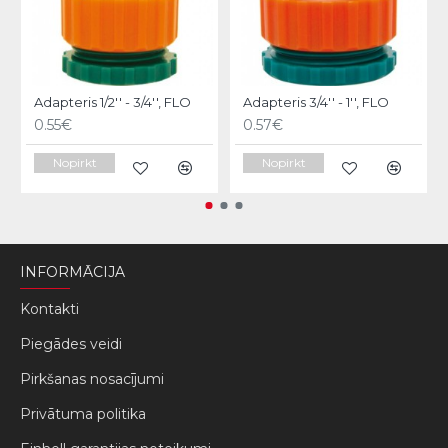
Adapteris 1/2'' - 3/4'', FLO
Adapteris 3/4'' - 1'', FLO
0.55€
0.57€
Nopirkt
Nopirkt
INFORMĀCIJA
Kontakti
Piegādes veidi
Pirkšanas nosacījumi
Privātuma politika