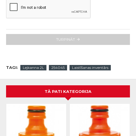
TURPINĀT
TAGI:
Lejkanna 2L
254045
Laistīšanas inventārs
TĀ PATI KATEGORIJA