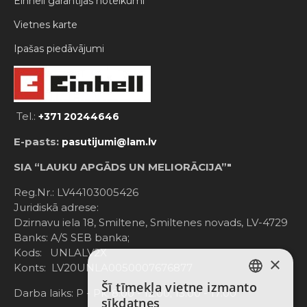
Einhell garantijas noteikumi
Vietnes karte
Ipašas piedāvājumi
Tel.:
+371 20244646
E-pasts:
pasutijumi@lam.lv
SIA “LAUKU APGĀDS UN MELIORĀCIJA”"
Reg.Nr.: LV44103005426
Juridiskā adrese:
Dzirnavu iela 18, Smiltene, Smiltenes novads, LV-4729
Banks: A/S SEB banka;
Kods: UNLALV2X
×
Konts: LV20UNLA0050007676877
Šī tīmekļa vietne izmanto
LATVIAN
Darba laiks: P - Pk. 8:00 - 12:00; 13:00 - 17:00
sīkdatnes