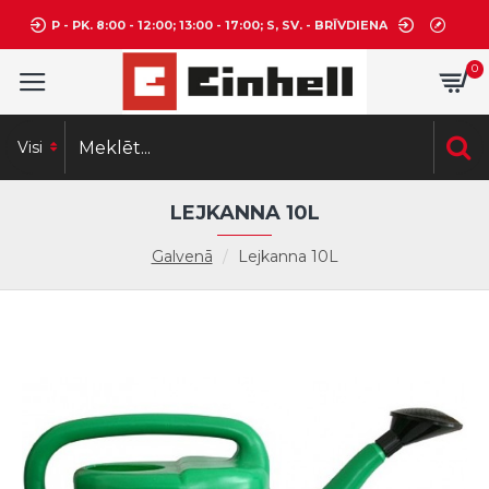
P - PK. 8:00 - 12:00; 13:00 - 17:00; S, SV. - BRĪVDIENA
0
Visi
LEJKANNA 10L
Galvenā
Lejkanna 10L