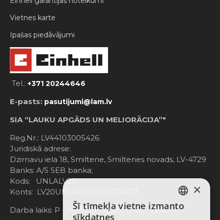
Einhell garantijas noteikumi
Vietnes karte
Ipašas piedāvājumi
Tel.:
+371 20244646
E-pasts:
pasutijumi@lam.lv
SIA “LAUKU APGĀDS UN MELIORĀCIJA”"
Reg.Nr.: LV44103005426
Juridiskā adrese:
Dzirnavu iela 18, Smiltene, Smiltenes novads, LV-4729
Banks: A/S SEB banka;
Kods: UNLALV2X
×
Konts: LV20UNLA0050007676877
Šī tīmekļa vietne izmanto
LATVIAN
Darba laiks: P - Pk. 8:00 - 12:00; 13:00 - 17:00
sīkdatnes