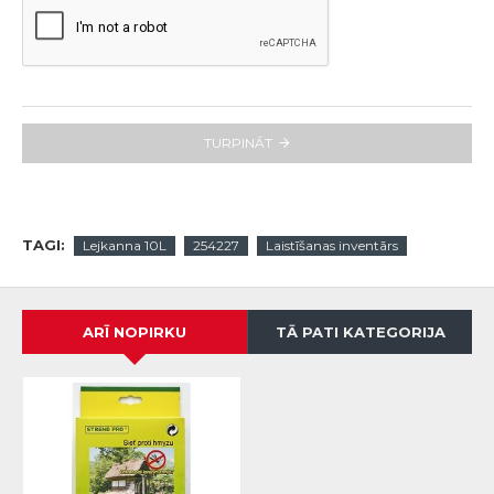
TURPINĀT
TAGI:
Lejkanna 10L
254227
Laistīšanas inventārs
ARĪ NOPIRKU
TĀ PATI KATEGORIJA