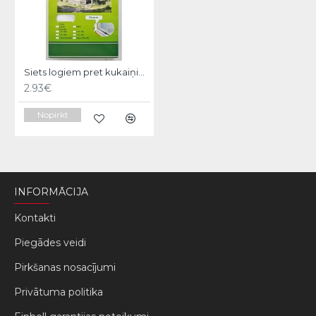
Siets logiem pret kukaiņiem FlyScreen, melns, 150x130cm
2.93€
Nopirkt
INFORMĀCIJA
Kontakti
Piegādes veidi
Pirkšanas nosacījumi
Privātuma politika