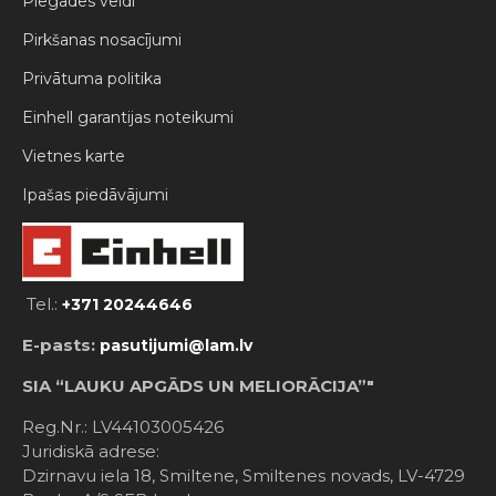
Piegādes veidi
Pirkšanas nosacījumi
Privātuma politika
Einhell garantijas noteikumi
Vietnes karte
Ipašas piedāvājumi
Tel.:
+371 20244646
E-pasts:
pasutijumi@lam.lv
SIA “LAUKU APGĀDS UN MELIORĀCIJA”"
Reg.Nr.: LV44103005426
Juridiskā adrese:
Dzirnavu iela 18, Smiltene, Smiltenes novads, LV-4729