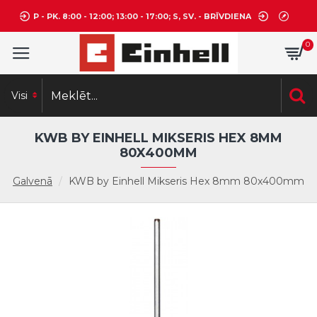
P - PK. 8:00 - 12:00; 13:00 - 17:00; S, SV. - BRĪVDIENA
0
Visi
KWB BY EINHELL MIKSERIS HEX 8MM
80X400MM
Galvenā
KWB by Einhell Mikseris Hex 8mm 80x400mm