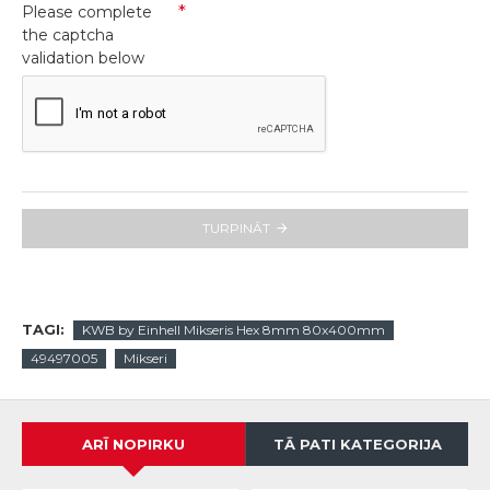
Please complete
the captcha
validation below
TURPINĀT
TAGI:
KWB by Einhell Mikseris Hex 8mm 80x400mm
49497005
Mikseri
ARĪ NOPIRKU
TĀ PATI KATEGORIJA