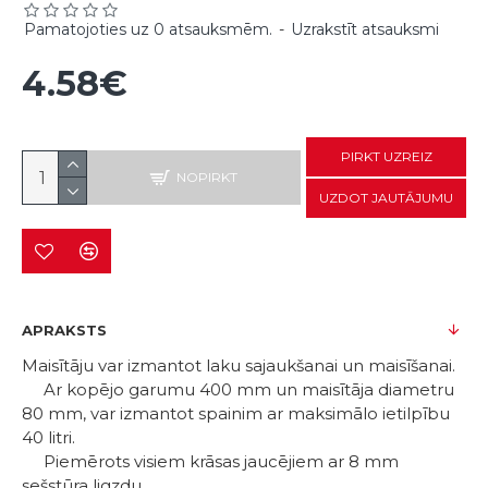
Pamatojoties uz 0 atsauksmēm.
-
Uzrakstīt atsauksmi
4.58€
PIRKT UZREIZ
NOPIRKT
UZDOT JAUTĀJUMU
APRAKSTS
Maisītāju var izmantot laku sajaukšanai un maisīšanai.
Ar kopējo garumu 400 mm un maisītāja diametru
80 mm, var izmantot spainim ar maksimālo ietilpību
40 litri.
Piemērots visiem krāsas jaucējiem ar 8 mm
sešstūra ligzdu.