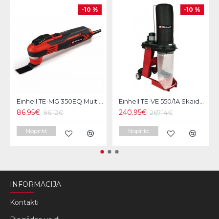
-10 %
-10 %
Einhell TE-MG 350EQ Multifunkcionāls instruments
Einhell TE-VE 550/1A Skaidu savācējs
86.95€
240.95€
96.12€
267.14€
Nopirkt
Nopirkt
INFORMĀCIJA
Kontakti