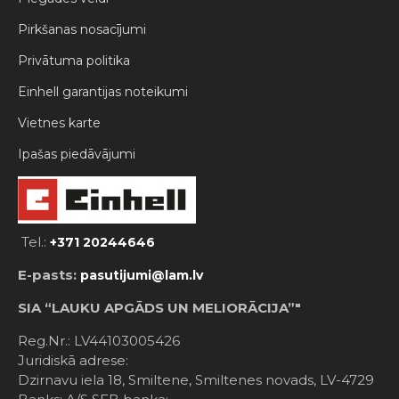
Pirkšanas nosacījumi
Privātuma politika
Einhell garantijas noteikumi
Vietnes karte
Ipašas piedāvājumi
Tel.:
+371 20244646
E-pasts:
pasutijumi@lam.lv
SIA “LAUKU APGĀDS UN MELIORĀCIJA”"
Reg.Nr.: LV44103005426
Juridiskā adrese:
Dzirnavu iela 18, Smiltene, Smiltenes novads, LV-4729