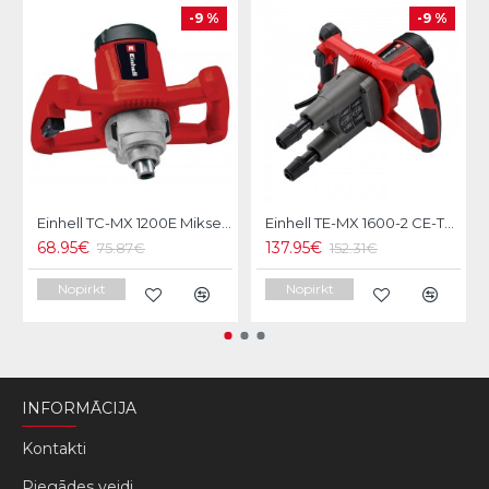
-9 %
-9 %
Einhell TC-MX 1200E Mikseris
Einhell TE-MX 1600-2 CE-TWIN Mikseris
68.95€
137.95€
75.87€
152.31€
Nopirkt
Nopirkt
INFORMĀCIJA
Kontakti
Piegādes veidi