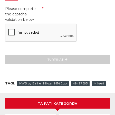
Please complete
the captcha
validation below
TURPINĀT
TAGI:
KWB by Einhell Mikseri M14 2gb
49497695
Mikseri
TĀ PATI KATEGORIJA