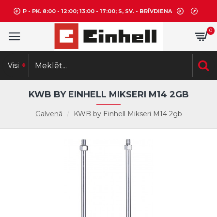
P - PK. 8:00 - 12:00; 13:00 - 17:00; S, SV. - BRĪVDIENA
0
Visi
KWB BY EINHELL MIKSERI M14 2GB
Galvenā
KWB by Einhell Mikseri M14 2gb