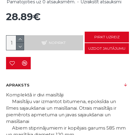
Pamatojoties uz 0 atsauksmēm.
-
Uzrakstīt atsauksmi
28.89€
PIRKT UZREIZ
NOPIRKT
UZDOT JAUTĀJUMU
APRAKSTS
Komplektā ir divi maisītāji
Maisītāju var izmantot bitumena, epoksīda un
līmes sajaukšanai un maisīšanai. Otrais maisītājs ir
piemērots apmetuma un javas sajaukšanai un
maisīšanai
Abiem stiprinājumiem ir kopējais garums 585 mm
un maisītāja diametrs 120 mm