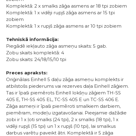
Komplektā: 2 x smalks zāģa asmens ar 18 tpi zobiem
Komplektā: 1 x vidēji rupjš zāģa asmens ar 15 tpi
zobiem
Komplektā: 1 x rupjš zāģa asmens ar 10 tpi zobiem
Tehniskā informācija:
Piegādē iekļauto zāģa asmeņu skaits: 5 gab.
Zobu skaits komplektā: 4
Zobu skaits: 24/18/15/10 tpi
Preces apraksts:
Oriģinālais Einhell 5 daļu zāģa asmeņu komplekts ir
atbilstošs piederums vai rezerves daļa Einhell zāģiem.
Tas ir īpaši piemērots Einhell lokšņu zāģiem TH-SS
405 E, TH-SS 405 EL, TC-SS 405 E un TC-SS 406 E.
Zāģa asmeņi ir īpaši piemēroti smalkiem darbiem,
piemēram, modeļu izgatavošanai. Pieejamie dažādie
zobi ir 1 x ļoti smalks (24 tpi), 2 x smalks (18 tpi), 1 x
vidēji rupjš (15 tpi) un 1 x rupjš (10 tpi), lai smalkus
darbus varētu paveikt ātri. Komplektā ir 5 zāģa