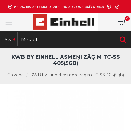
P - PK. 8:00 - 12:00; 13:00 - 17:00; S, SV. - BRĪVDIENA
0
Visi
KWB BY EINHELL ASMEŅI ZĀĢIM TC-SS
405(5GB)
Galvenā
KWB by Einhell asmeņi zāģim TC-SS 405(5gb)