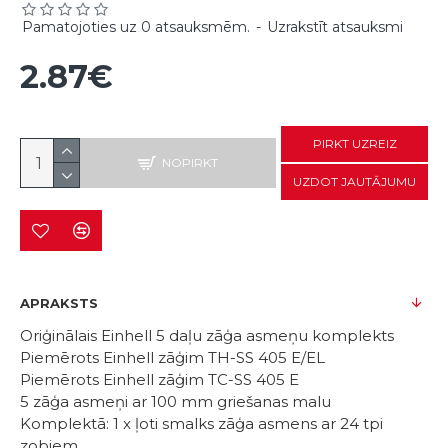
Pamatojoties uz 0 atsauksmēm.
-
Uzrakstīt atsauksmi
2.87€
PIRKT UZREIZ
NOPIRKT
UZDOT JAUTĀJUMU
APRAKSTS
Oriģinālais Einhell 5 daļu zāģa asmeņu komplekts
Piemērots Einhell zāģim TH-SS 405 E/EL
Piemērots Einhell zāģim TC-SS 405 E
5 zāģa asmeņi ar 100 mm griešanas malu
Komplektā: 1 x ļoti smalks zāģa asmens ar 24 tpi
zobiem