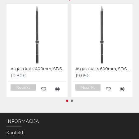
N
Asgala kalts 400mm, SDS-MAX KWB
Asgala kalts 600mm, SDS-MAX KWB
10.80€
19.05€
Nopirkt
Nopirkt
INFORMĀCIJA
Kontakti