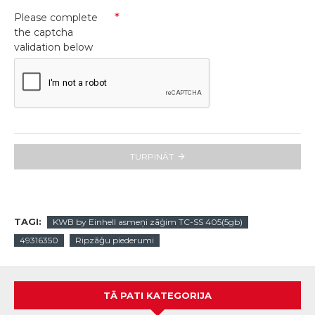
Please complete
the captcha
validation below
TURPINĀT
TAGI:
KWB by Einhell asmeņi zāģim TC-SS 405(5gb)
49316350
Ripzāģu piederumi
TĀ PATI KATEGORIJA