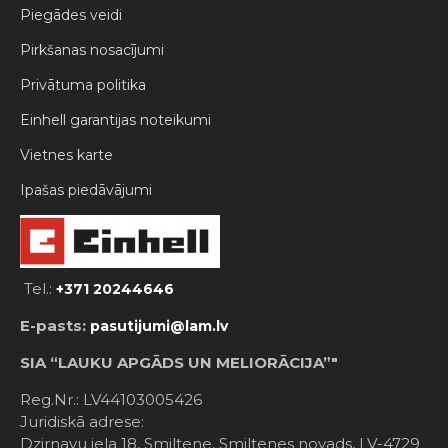
Piegādes veidi
Pirkšanas nosacījumi
Privātuma politika
Einhell garantijas noteikumi
Vietnes karte
Ipašas piedāvājumi
Tel.:
+371 20244646
E-pasts:
pasutijumi@lam.lv
SIA “LAUKU APGĀDS UN MELIORĀCIJA”"
Reg.Nr.: LV44103005426
Juridiskā adrese:
Dzirnavu iela 18, Smiltene, Smiltenes novads, LV-4729