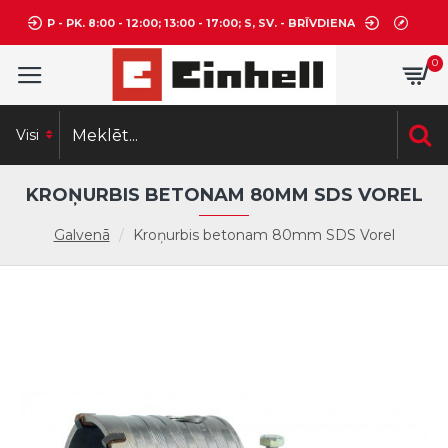
P - PK. 8:00 - 12:00; 13:00 - 17:00; S, SV. - BRĪVDIENA
0
Visi
KROŅURBIS BETONAM 80MM SDS VOREL
Galvenā
Kroņurbis betonam 80mm SDS Vorel