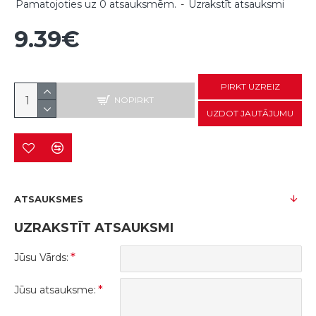
Pamatojoties uz 0 atsauksmēm.
-
Uzrakstīt atsauksmi
9.39€
PIRKT UZREIZ
NOPIRKT
UZDOT JAUTĀJUMU
ATSAUKSMES
UZRAKSTĪT ATSAUKSMI
Jūsu Vārds:
Jūsu atsauksme: