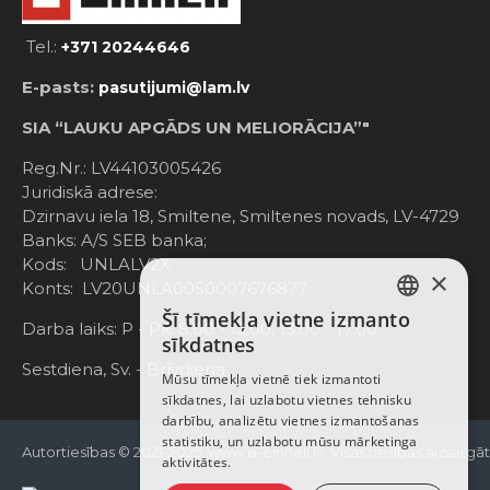
Tel.:
+371 20244646
E-pasts:
pasutijumi@lam.lv
SIA “LAUKU APGĀDS UN MELIORĀCIJA”"
Reg.Nr.: LV44103005426
Juridiskā adrese:
Dzirnavu iela 18, Smiltene, Smiltenes novads, LV-4729
Banks: A/S SEB banka;
Kods: UNLALV2X
×
Konts: LV20UNLA0050007676877
Šī tīmekļa vietne izmanto
LATVIAN
Darba laiks: P - Pk. 8:00 - 12:00; 13:00 - 17:00
sīkdatnes
RUSSIAN
Sestdiena, Sv. - Brīvdiena
Mūsu tīmekļa vietnē tiek izmantoti
sīkdatnes, lai uzlabotu vietnes tehnisku
ENGLISH
darbību, analizētu vietnes izmantošanas
statistiku, un uzlabotu mūsu mārketinga
Autortiesības © 2021-2025, www.e-einhell.lv, Visas tiesības aizsargā
aktivitātes.