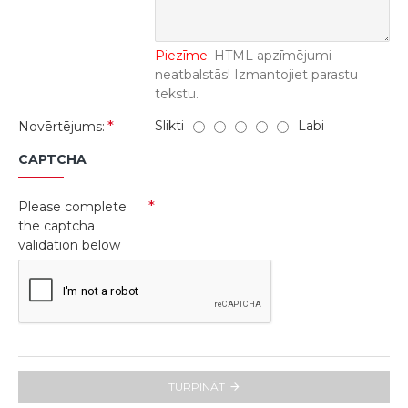
Piezīme:
HTML apzīmējumi
neatbalstās! Izmantojiet parastu
tekstu.
Slikti
Labi
Novērtējums:
CAPTCHA
Please complete
the captcha
validation below
TURPINĀT