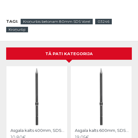
TAGI:
Kroņurbis betonam 80mm SDS Vorel
03246
Kroņurbji
TĀ PATI KATEGORIJA
N
Asgala kalts 400mm, SDS-MAX KWB
Asgala kalts 600mm, SDS-MAX KWB
10.80€
19.05€