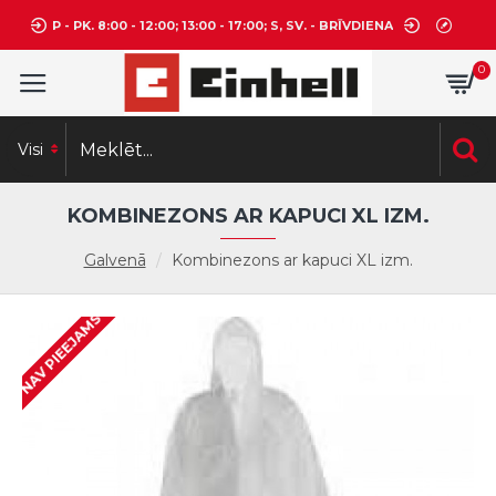
P - PK. 8:00 - 12:00; 13:00 - 17:00; S, SV. - BRĪVDIENA
0
Visi
KOMBINEZONS AR KAPUCI XL IZM.
Galvenā
Kombinezons ar kapuci XL izm.
NAV PIEEJAMS