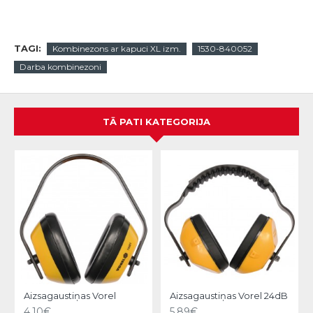
TAGI:
Kombinezons ar kapuci XL izm.
1530-840052
Darba kombinezoni
TĀ PATI KATEGORIJA
Aizsagaustiņas Vorel
Aizsagaustiņas Vorel 24dB
4.10€
5.89€