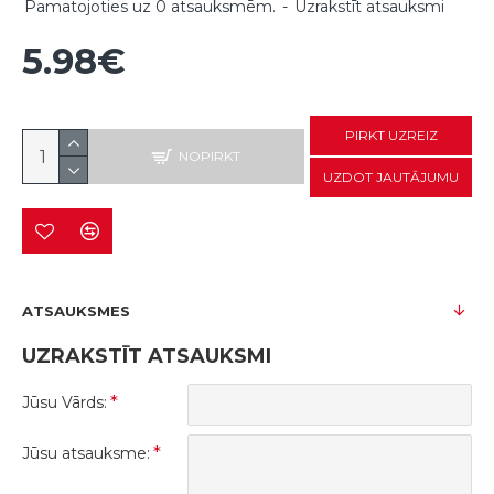
Pamatojoties uz 0 atsauksmēm.
-
Uzrakstīt atsauksmi
5.98€
PIRKT UZREIZ
NOPIRKT
UZDOT JAUTĀJUMU
ATSAUKSMES
UZRAKSTĪT ATSAUKSMI
Jūsu Vārds:
Jūsu atsauksme: