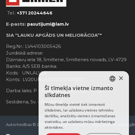
Tel.:
+371 20244646
E-pasts:
pasutijumi@lam.lv
SIA “LAUKU APGĀDS UN MELIORĀCIJA”"
Reg.Nr.: LV44103005426
Juridiskā adrese:
Dzirnavu iela 18, Smiltene, Smiltenes novads, LV-4729
Banks: A/S SEB banka;
Kods: UNLALV2X
×
Konts: LV20UNLA0050007676877
Šī tīmekļa vietne izmanto
LATVIAN
Darba laiks: P - Pk. 8:00 - 12:00; 13:00 - 17:00
sīkdatnes
RUSSIAN
Sestdiena, Sv. - Brīvdiena
Mūsu tīmekļa vietnē tiek izmantoti
sīkdatnes, lai uzlabotu vietnes tehnisku
ENGLISH
darbību, analizētu vietnes izmantošanas
statistiku, un uzlabotu mūsu mārketinga
Autortiesības © 2021-2025, www.e-einhell.lv, Visas tiesības aizsargā
aktivitātes.