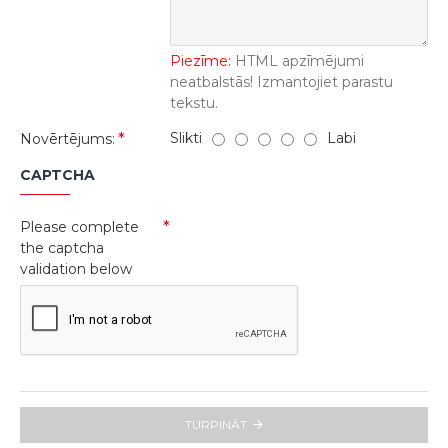
Piezīme:
HTML apzīmējumi
neatbalstās! Izmantojiet parastu
tekstu.
Slikti
Labi
Novērtējums:
CAPTCHA
Please complete
the captcha
validation below
TURPINĀT