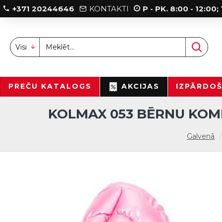
+371 20244646
KONTAKTI
P - PK. 8:00 - 12:00
Visi
PREČU KATALOGS
AKCIJAS
IZPĀRDO
KOLMAX 053 BĒRNU KOMB
Galvenā