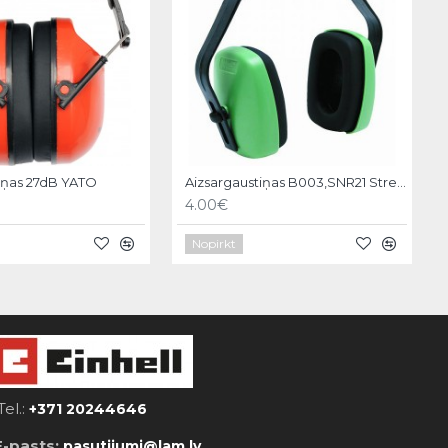
iņas 27dB YATO
Aizsargaustiņas B003,SNR21 Strend pro
4.00€
Nopirkt
Tel.:
+371 20244646
E-pasts:
pasutijumi@lam.lv