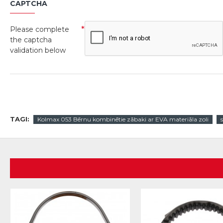
CAPTCHA
Please complete
the captcha
validation below
TAGI:
Kolmax 053 Bērnu kombinētie zābaki ar EVA materiāla zoli