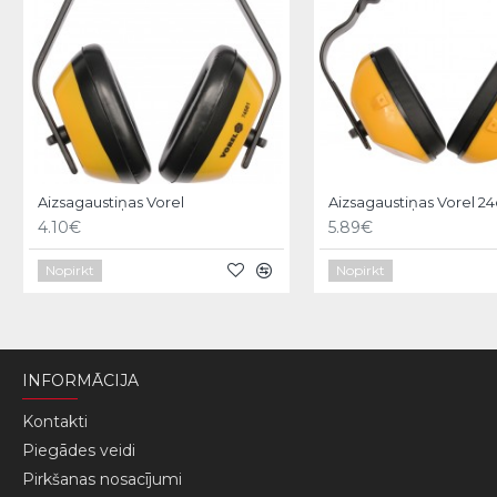
Aizsagaustiņas Vorel
Aizsagaustiņas Vorel 2
4.10€
5.89€
Nopirkt
Nopirkt
INFORMĀCIJA
Kontakti
Piegādes veidi
Pirkšanas nosacījumi