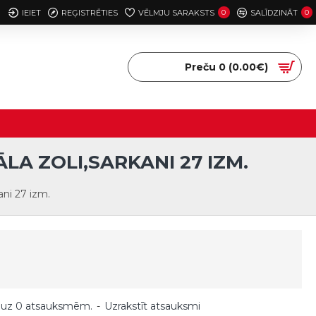
IEIET
REĢISTRĒTIES
VĒLMJU SARAKSTS
0
SALĪDZINĀT
0
Preču 0 (0.00€)
A ZOLI,SARKANI 27 IZM.
ani 27 izm.
 uz 0 atsauksmēm.
-
Uzrakstīt atsauksmi