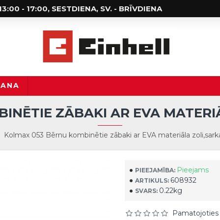
; 13:00 - 17:00, SESTDIENA, SV. - BRĪVDIENA
ŠANA
INĒTIE ZĀBAKI AR EVA MATERIĀL
Kolmax 053 Bērnu kombinētie zābaki ar EVA materiāla zoli,sark
Pieejams
PIEEJAMĪBA:
608932
ARTIKULS:
0.22kg
SVARS:
Pamatojoties