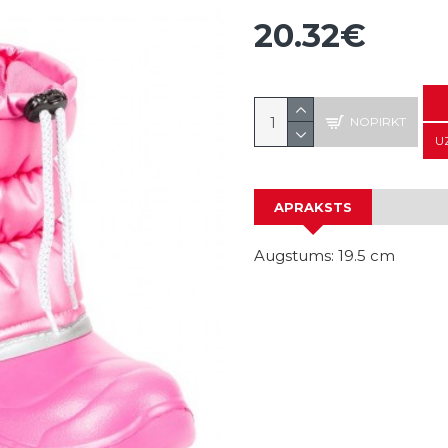
20.32€
NOPIRKT
U
APRAKSTS
Augstums: 19.5 cm