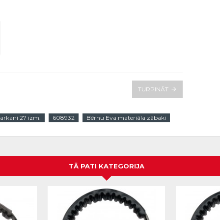
TURPINĀT
sarkani 27 izm.
608932
Bērnu Eva materiāla zābaki
TĀ PATI KATEGORIJA