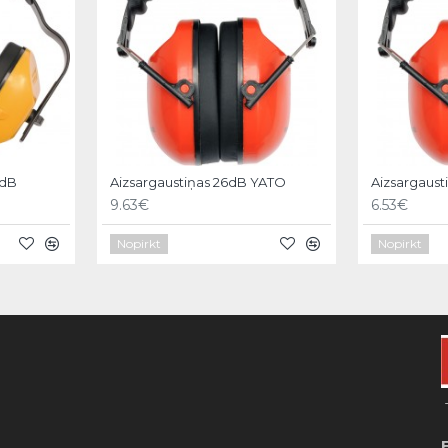
4dB
Aizsargaustiņas 26dB YATO
Aizsargaust
9.63€
6.53€
Nopirkt
Nopirkt