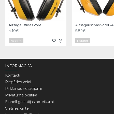
Aizsagaustiņas Vorel
Aizsagaustiņas Vorel 2
4.10€
5.89€
Nopirkt
Nopirkt
INFORMĀCIJA
Kontakti
Piegādes veidi
Pirkšanas nosacījumi
Privātuma politika
Einhell garantijas noteikumi
Vietnes karte