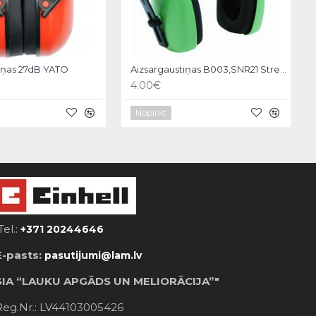
iņas 27dB YATO
Aizsargaustiņas B003,SNR21 Strend pro
4.00€
Nopirkt
Tel.:
+371 20244646
E-pasts:
pasutijumi@lam.lv
SIA “LAUKU APGĀDS UN MELIORĀCIJA”"
Reg.Nr.: LV44103005426