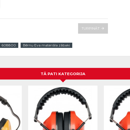
TURPINĀT
608800
Bērnu Eva materiāla zābaki
TĀ PATI KATEGORIJA