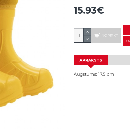
15.93€
NOPIRKT
U
APRAKSTS
Augstums: 17.5 cm