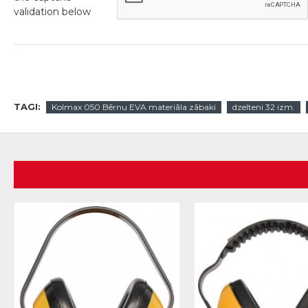
validation below
TAGI:
Kolmax 050 Bērnu EVA materiāla zābaki
dzelteni 32 izm.