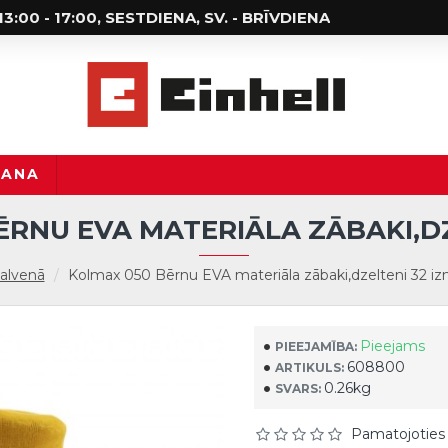
; 13:00 - 17:00, SESTDIENA, SV. - BRĪVDIENA
ŠANA
RNU EVA MATERIĀLA ZĀBAKI,DZ
alvenā
Kolmax 050 Bērnu EVA materiāla zābaki,dzelteni 32 iz
Pieejams
PIEEJAMĪBA:
608800
ARTIKULS:
0.26kg
SVARS:
Pamatojoties