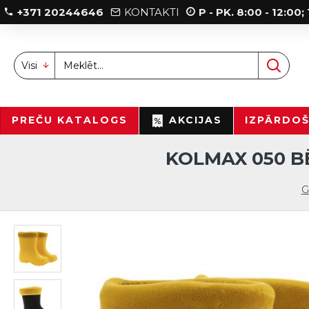
+371 20244646
KONTAKTI
P - PK. 8:00 - 12:00
Visi
PREČU KATALOGS
AKCIJAS
IZPĀRDO
KOLMAX 050 BĒ
G