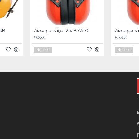
4dB
Aizsargaustiņas 26dB YATO
Aizsargaust
9.63€
6.53€
Nopirkt
Nopirkt