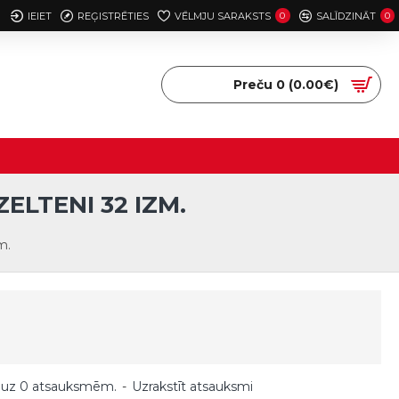
IEIET
REĢISTRĒTIES
VĒLMJU SARAKSTS
0
SALĪDZINĀT
0
Preču 0 (0.00€)
ELTENI 32 IZM.
m.
 uz 0 atsauksmēm.
-
Uzrakstīt atsauksmi