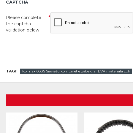
CAPTCHA
Please complete
the captcha
validation below
TAGI:
Kolmax 033S Sieviešu kombinētie zābaki ar EVA materiāla zoli