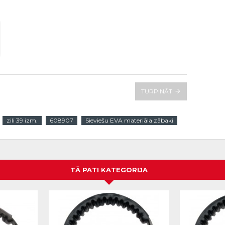
TURPINĀT
zili 39 izm.
608907
Sieviešu EVA materiāla zābaki
TĀ PATI KATEGORIJA