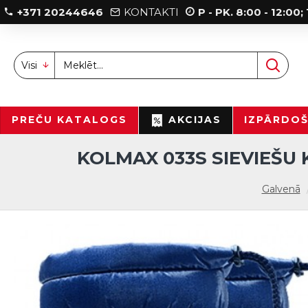
+371 20244646
KONTAKTI
P - PK. 8:00 - 12:00
Visi
PREČU KATALOGS
AKCIJAS
IZPĀRDO
KOLMAX 033S SIEVIEŠU 
Galvenā