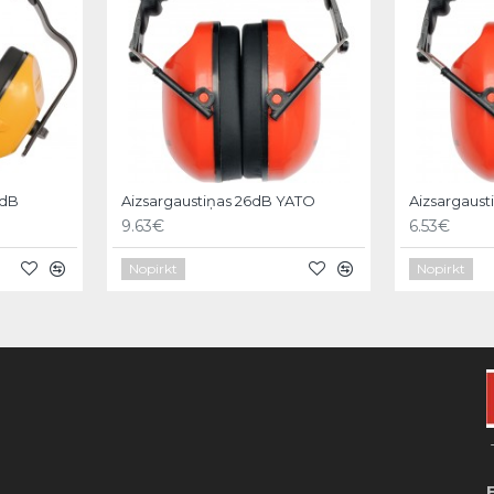
4dB
Aizsargaustiņas 26dB YATO
Aizsargaust
9.63€
6.53€
Nopirkt
Nopirkt