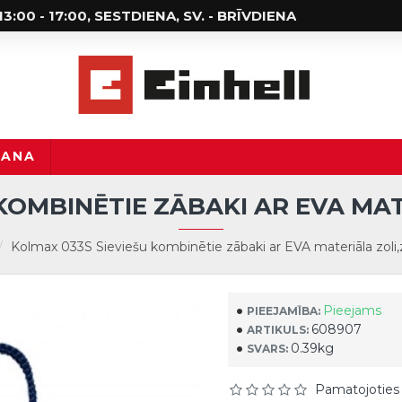
; 13:00 - 17:00, SESTDIENA, SV. - BRĪVDIENA
ŠANA
KOMBINĒTIE ZĀBAKI AR EVA MATER
Kolmax 033S Sieviešu kombinētie zābaki ar EVA materiāla zoli,zi
Pieejams
PIEEJAMĪBA:
608907
ARTIKULS:
0.39kg
SVARS:
Pamatojoties