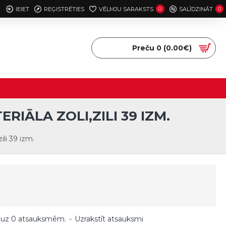
IEIET
REĢISTRĒTIES
VĒLMJU SARAKSTS
0
SALĪDZINĀT
0
Preču 0 (0.00€)
IĀLA ZOLI,ZILI 39 IZM.
li 39 izm.
 uz 0 atsauksmēm.
-
Uzrakstīt atsauksmi