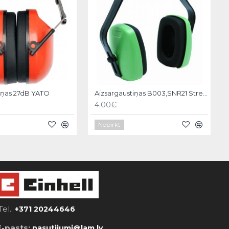
iņas 27dB YATO
Aizsargaustiņas B003,SNR21 Strend pro
4.00€
Nopirkt
Tel.:
+371 20244646
E-pasts:
pasutijumi@lam.lv