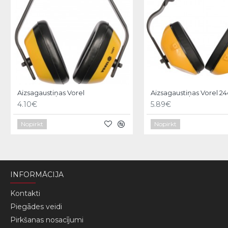
Aizsagaustiņas Vorel
Aizsagaustiņas Vorel 2
4.10€
5.89€
Nopirkt
Nopirkt
INFORMĀCIJA
Kontakti
Piegādes veidi
Pirkšanas nosacījumi