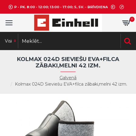
P - PK. 8:00 - 12:00; 13:00 - 17:00; S, SV. - BRĪVDIENA
0
Visi
KOLMAX 024D SIEVIEŠU EVA+FILCA
ZĀBAKI,MELNI 42 IZM.
Galvenā
Kolmax 024D Sieviešu EVA+filca zābaki,melni 42 izm.