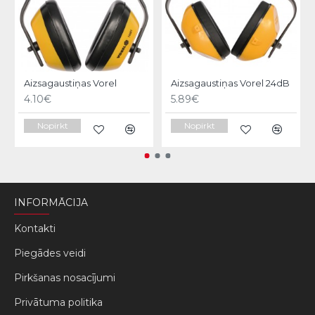
Aizsagaustiņas Vorel
Aizsagaustiņas Vorel 24dB
4.10€
5.89€
Nopirkt
Nopirkt
INFORMĀCIJA
Kontakti
Piegādes veidi
Pirkšanas nosacījumi
Privātuma politika