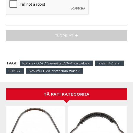
TURPINĀT
TAGI:
Kolmax 024D Sieviešu EVA+filca zābaki
melni 42 izm.
608665
Sieviešu EVA materiāla zābaki
TĀ PATI KATEGORIJA