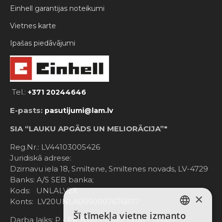
Einhell garantijas noteikumi
Vietnes karte
Ipašas piedāvājumi
Tel.:
+371 20244646
E-pasts:
pasutijumi@lam.lv
SIA “LAUKU APGĀDS UN MELIORĀCIJA”"
Reg.Nr.: LV44103005426
Juridiskā adrese:
Dzirnavu iela 18, Smiltene, Smiltenes novads, LV-4729
Banks: A/S SEB banka;
Kods: UNLALV2X
×
Konts: LV20UNLA0050007676877
Šī tīmekļa vietne izmanto
LATVIAN
Darba laiks: P - Pk. 8:00 - 12:00; 13:00 - 17:00