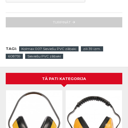
TURPINĀT
TAGI:
Kolmax 007 Sieviešu PVC zābaki
zili 39 izm.
608759
Sieviešu PVC zābaki
TĀ PATI KATEGORIJA