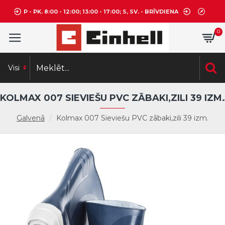
P - PK. 8:00 - 12:00; 13:00 - 17:00; S, SV. - BRĪVDIENA
0
Visi
KOLMAX 007 SIEVIEŠU PVC ZĀBAKI,ZILI 39 IZM.
Galvenā
Kolmax 007 Sieviešu PVC zābaki,zili 39 izm.