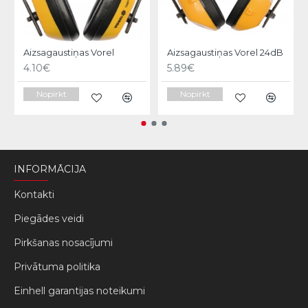
Aizsagaustiņas Vorel
Aizsagaustiņas Vorel 24dB
4.10€
5.89€
Nopirkt
Nopirkt
INFORMĀCIJA
Kontakti
Piegādes veidi
Pirkšanas nosacījumi
Privātuma politika
Einhell garantijas noteikumi