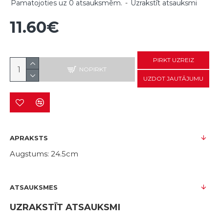
Pamatojoties uz 0 atsauksmēm.
-
Uzrakstīt atsauksmi
11.60€
PIRKT UZREIZ
NOPIRKT
UZDOT JAUTĀJUMU
APRAKSTS
Augstums: 24.5cm
ATSAUKSMES
UZRAKSTĪT ATSAUKSMI