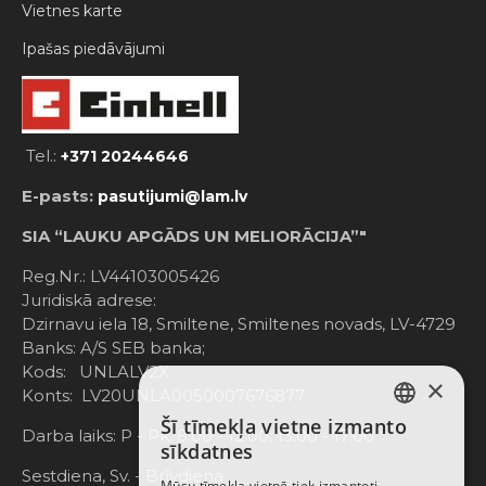
Vietnes karte
Ipašas piedāvājumi
Tel.:
+371 20244646
E-pasts:
pasutijumi@lam.lv
SIA “LAUKU APGĀDS UN MELIORĀCIJA”"
Reg.Nr.: LV44103005426
Juridiskā adrese:
Dzirnavu iela 18, Smiltene, Smiltenes novads, LV-4729
Banks: A/S SEB banka;
Kods: UNLALV2X
×
Konts: LV20UNLA0050007676877
Šī tīmekļa vietne izmanto
LATVIAN
Darba laiks: P - Pk. 8:00 - 12:00; 13:00 - 17:00
sīkdatnes
RUSSIAN
Sestdiena, Sv. - Brīvdiena
Mūsu tīmekļa vietnē tiek izmantoti