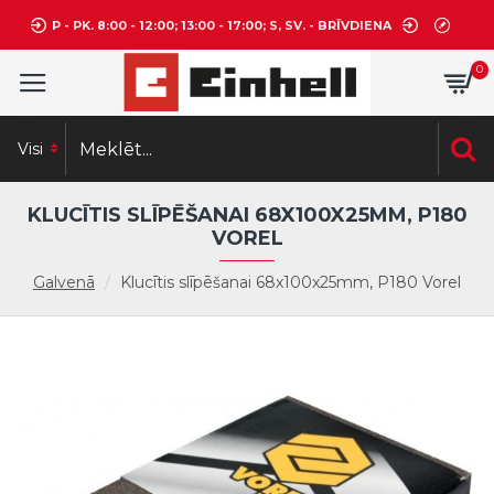
P - PK. 8:00 - 12:00; 13:00 - 17:00; S, SV. - BRĪVDIENA
0
Visi
KLUCĪTIS SLĪPĒŠANAI 68X100X25MM, P180
VOREL
Galvenā
Klucītis slīpēšanai 68x100x25mm, P180 Vorel