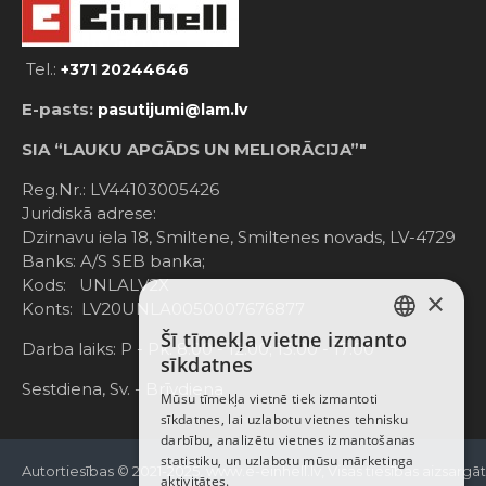
Tel.:
+371 20244646
E-pasts:
pasutijumi@lam.lv
SIA “LAUKU APGĀDS UN MELIORĀCIJA”"
Reg.Nr.: LV44103005426
Juridiskā adrese:
Dzirnavu iela 18, Smiltene, Smiltenes novads, LV-4729
Banks: A/S SEB banka;
Kods: UNLALV2X
×
Konts: LV20UNLA0050007676877
Šī tīmekļa vietne izmanto
LATVIAN
Darba laiks: P - Pk. 8:00 - 12:00; 13:00 - 17:00
sīkdatnes
RUSSIAN
Sestdiena, Sv. - Brīvdiena
Mūsu tīmekļa vietnē tiek izmantoti
sīkdatnes, lai uzlabotu vietnes tehnisku
ENGLISH
darbību, analizētu vietnes izmantošanas
statistiku, un uzlabotu mūsu mārketinga
Autortiesības © 2021-2025, www.e-einhell.lv, Visas tiesības aizsargā
aktivitātes.