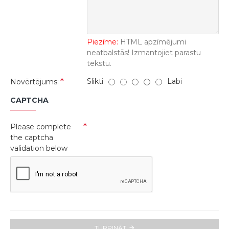
Piezīme:
HTML apzīmējumi
neatbalstās! Izmantojiet parastu
tekstu.
Slikti
Labi
Novērtējums:
CAPTCHA
Please complete
the captcha
validation below
TURPINĀT