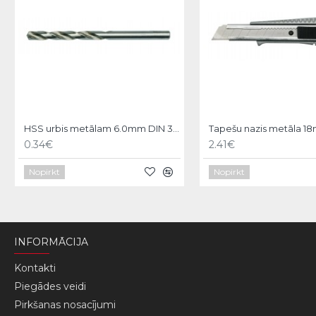
HSS urbis metālam 6.0mm DIN 338 Vorel
Tapešu nazis metāla 1
0.34€
2.41€
Nopirkt
Nopirkt
INFORMĀCIJA
Kontakti
Piegādes veidi
Pirkšanas nosacījumi