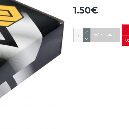
1.50€
NOPIRKT
U