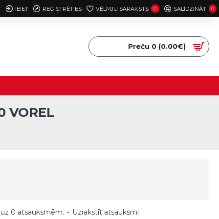
IEIET
REĢISTRĒTIES
VĒLMJU SARAKSTS
0
SALĪDZINĀT
0
Preču 0 (0.00€)
50 VOREL
 uz 0 atsauksmēm.
-
Uzrakstīt atsauksmi