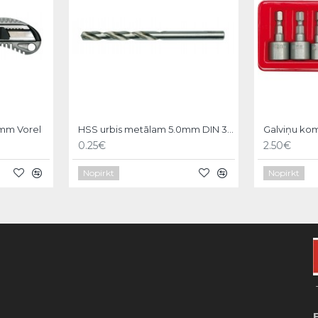
8mm Vorel
HSS urbis metālam 5.0mm DIN 338 Vorel
0.25€
2.50€
Nopirkt
Nopirkt