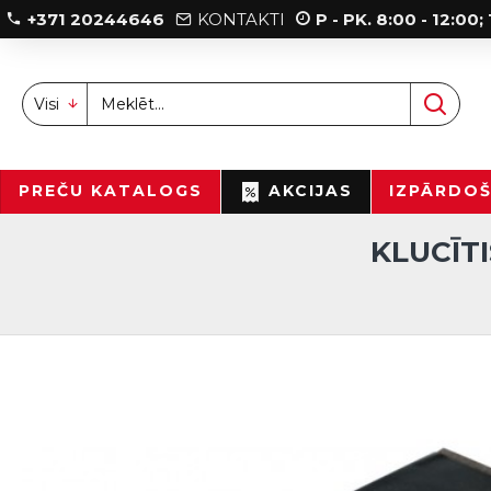
+371 20244646
KONTAKTI
P - PK. 8:00 - 12:00
Visi
PREČU KATALOGS
AKCIJAS
IZPĀRDO
KLUCĪTI