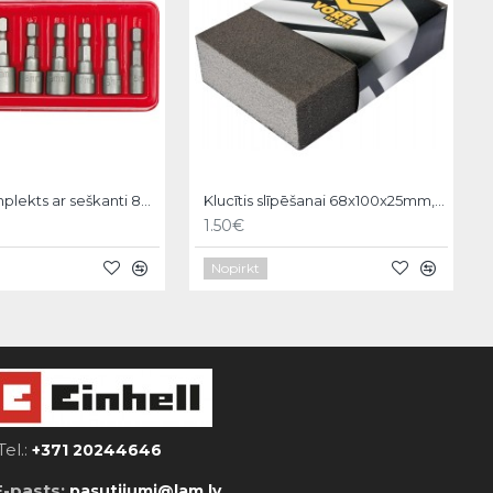
Galviņu komplekts ar seškanti 8gb. Vorel
Klucītis slīpēšanai 68x100x25mm, P120 Vorel
1.50€
Nopirkt
Tel.:
+371 20244646
E-pasts:
pasutijumi@lam.lv