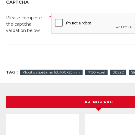
CAPTCHA
Please complete
the captcha
validation below
TAGI:
Klucītis slīpēšanai 68x100x25mm
P150 Vorel
08292
Sl
ARĪ NOPIRKU