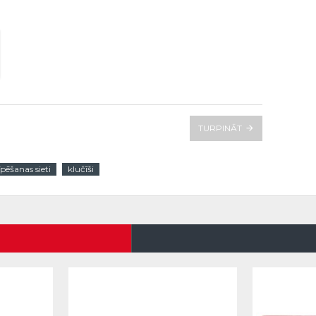
TURPINĀT
īpēšanas sieti
klučīši