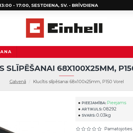
; 13:00 - 17:00, SESTDIENA, SV. - BRĪVDIENA
ŠANA
S SLĪPĒŠANAI 68X100X25MM, P1
Galvenā
Klucītis slīpēšanai 68x100x25mm, P150 Vorel
Pieejams
PIEEJAMĪBA:
08292
ARTIKULS:
0.03kg
SVARS:
Pamatojoties