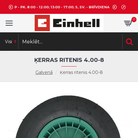
P - PK. 8:00 - 12:00; 13:00 - 17:00; S, SV. - BRĪVDIENA
0
Visi
ĶERRAS RITENIS 4.00-8
Galvenā
Ķerras ritenis 4.00-8