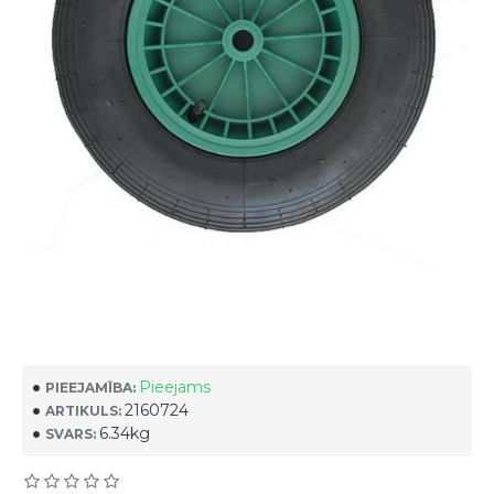
Pieejams
PIEEJAMĪBA:
2160724
ARTIKULS:
6.34kg
SVARS: