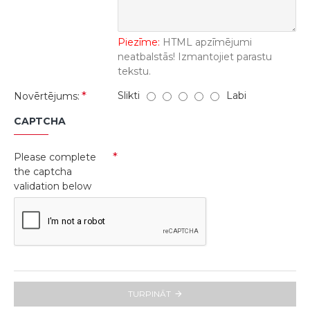
Piezīme:
HTML apzīmējumi
neatbalstās! Izmantojiet parastu
tekstu.
Slikti
Labi
Novērtējums:
CAPTCHA
Please complete
the captcha
validation below
TURPINĀT