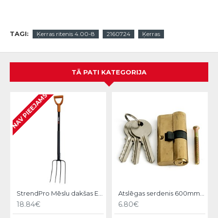
TAGI:
Ķerras ritenis 4.00-8
2160724
Ķerras
TĀ PATI KATEGORIJA
NAV PIEEJAMS
StrendPro Mēslu dakšas ErgoLine1200
Atslēgas serdenis 600mm Strend pro
18.84€
6.80€