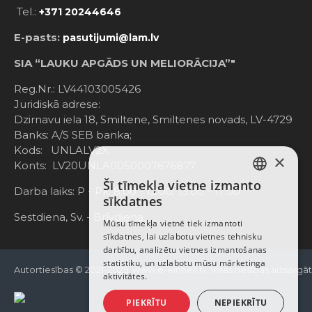
Tel.:
+371 20244646
E-pasts:
pasutijumi@lam.lv
SIA “LAUKU APGĀDS UN MELIORĀCIJA”"
Reg.Nr.: LV44103005426
Juridiskā adrese:
Dzirnavu iela 18, Smiltene, Smiltenes novads, LV-4729
Banks: A/S SEB banka;
Kods: UNLALV2X
×
Konts: LV20UNLA0050007676877
Šī tīmekļa vietne izmanto
LATVIAN
Darba laiks: P - Pk. 8:00 - 12:00; 13:00 - 17:00
sīkdatnes
RUSSIAN
Sestdiena, Sv. - Brīvdiena
Mūsu tīmekļa vietnē tiek izmantoti
sīkdatnes, lai uzlabotu vietnes tehnisku
ENGLISH
darbību, analizētu vietnes izmantošanas
statistiku, un uzlabotu mūsu mārketinga
Autortiesības © 2021-2025, www.e-einhell.lv, Visas tiesības aizsargā
aktivitātes.
PIEKRĪTU
NEPIEKRĪTU