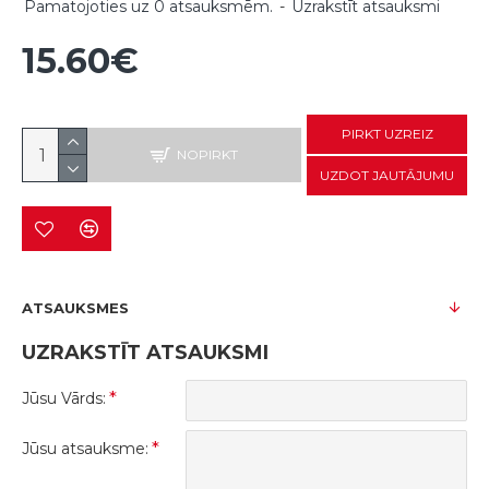
Pamatojoties uz 0 atsauksmēm.
-
Uzrakstīt atsauksmi
15.60€
PIRKT UZREIZ
NOPIRKT
UZDOT JAUTĀJUMU
ATSAUKSMES
UZRAKSTĪT ATSAUKSMI
Jūsu Vārds:
Jūsu atsauksme: