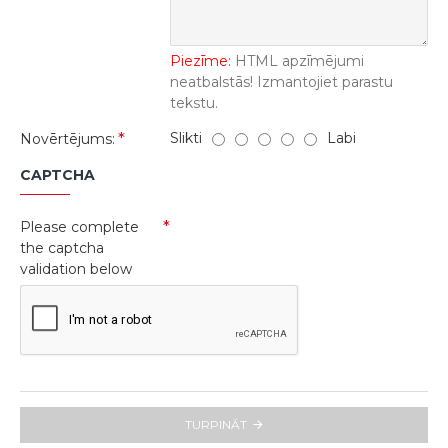
Piezīme:
HTML apzīmējumi
neatbalstās! Izmantojiet parastu
tekstu.
Slikti
Labi
Novērtējums:
CAPTCHA
Please complete
the captcha
validation below
TURPINĀT