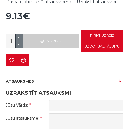
Pamatojoties uz 0 atsauksmēm.
-
Uzrakstīt atsauksmi
9.13€
PIRKT UZREIZ
NOPIRKT
UZDOT JAUTĀJUMU
ATSAUKSMES
UZRAKSTĪT ATSAUKSMI
Jūsu Vārds:
Jūsu atsauksme: