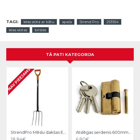
TAGI:
Ielas slota ar kātu
apaļa
Strend Pro
253554
Ielas slotas
birstes
TĀ PATI KATEGORIJA
NAV PIEEJAMS
StrendPro Mēslu dakšas ErgoLine1200
Atslēgas serdenis 600mm Strend pro
18.84€
6.80€