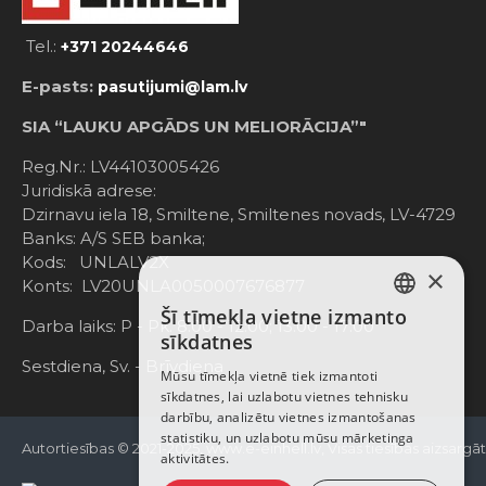
Tel.:
+371 20244646
E-pasts:
pasutijumi@lam.lv
SIA “LAUKU APGĀDS UN MELIORĀCIJA”"
Reg.Nr.: LV44103005426
Juridiskā adrese:
Dzirnavu iela 18, Smiltene, Smiltenes novads, LV-4729
Banks: A/S SEB banka;
Kods: UNLALV2X
×
Konts: LV20UNLA0050007676877
Šī tīmekļa vietne izmanto
LATVIAN
Darba laiks: P - Pk. 8:00 - 12:00; 13:00 - 17:00
sīkdatnes
RUSSIAN
Sestdiena, Sv. - Brīvdiena
Mūsu tīmekļa vietnē tiek izmantoti
sīkdatnes, lai uzlabotu vietnes tehnisku
ENGLISH
darbību, analizētu vietnes izmantošanas
statistiku, un uzlabotu mūsu mārketinga
Autortiesības © 2021-2025, www.e-einhell.lv, Visas tiesības aizsargā
aktivitātes.