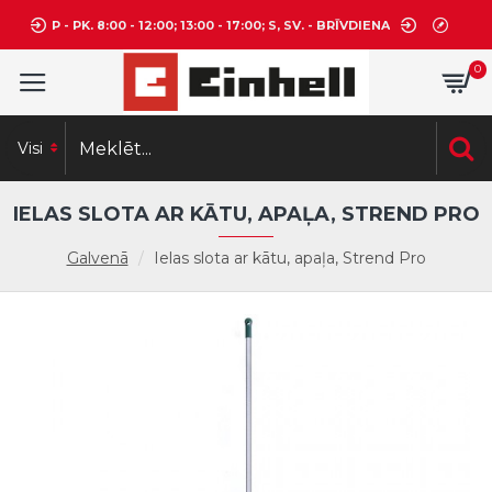
P - PK. 8:00 - 12:00; 13:00 - 17:00; S, SV. - BRĪVDIENA
0
Visi
IELAS SLOTA AR KĀTU, APAĻA, STREND PRO
Galvenā
Ielas slota ar kātu, apaļa, Strend Pro