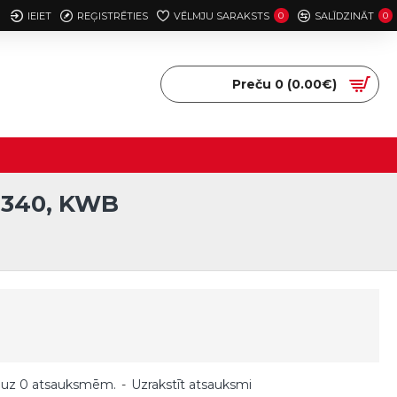
IEIET
REĢISTRĒTIES
VĒLMJU SARAKSTS
0
SALĪDZINĀT
0
Preču 0 (0.00€)
 340, KWB
 uz 0 atsauksmēm.
-
Uzrakstīt atsauksmi