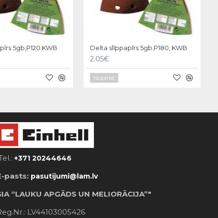
apīrs 5gb,P120 KWB
Delta slīppapīrs 5gb,P180, KWB
2.05€
Nopirkt
Tel.:
+371 20244646
E-pasts:
pasutijumi@lam.lv
SIA “LAUKU APGĀDS UN MELIORĀCIJA”"
Reg.Nr.: LV44103005426