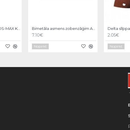
Asgala kalts 600mm, SDS-MAX KWB
Bimetāla asmens zobenzāģim AKKU-TOP,150/130mm,2gb, KWB
Delta slīpp
7.10€
2.05€
Nopirkt
Nopirkt