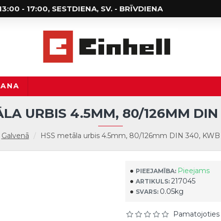
; 13:00 - 17:00, SESTDIENA, SV. - BRĪVDIENA
ŠANA
LA URBIS 4.5MM, 80/126MM DIN
Galvenā
HSS metāla urbis 4.5mm, 80/126mm DIN 340, KWB
Pieejams
PIEEJAMĪBA:
217045
ARTIKULS:
0.05kg
SVARS:
Pamatojoties