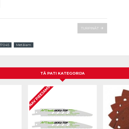
TURPINĀT
17045
Metālam
TĀ PATI KATEGORIJA
NAV PIEEJAMS