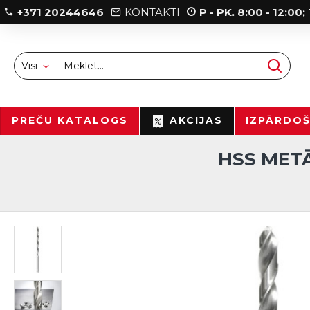
+371 20244646
KONTAKTI
P - PK. 8:00 - 12:00
Visi
PREČU KATALOGS
AKCIJAS
IZPĀRDO
HSS METĀ