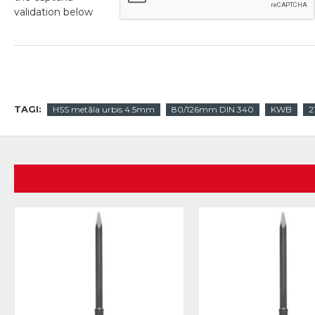
validation below
TAGI:
HSS metāla urbis 4.5mm
80/126mm DIN 340
KWB
2