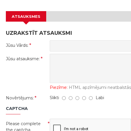
ATSAUKSMES
UZRAKSTĪT ATSAUKSMI
Jūsu Vārds:
Jūsu atsauksme:
Piezīme:
HTML apzīmējumi neatbalstās! 
Slikti
Labi
Novērtējums:
CAPTCHA
Please complete
the captcha