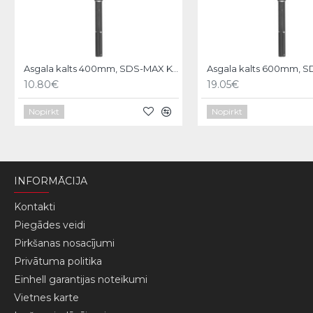
Asgala kalts 400mm, SDS-MAX KWB
10.80€
19.05€
Nopirkt
Nopirkt
INFORMĀCIJA
Kontakti
Piegādes veidi
Pirkšanas nosacījumi
Privātuma politika
Einhell garantijas noteikumi
Vietnes karte