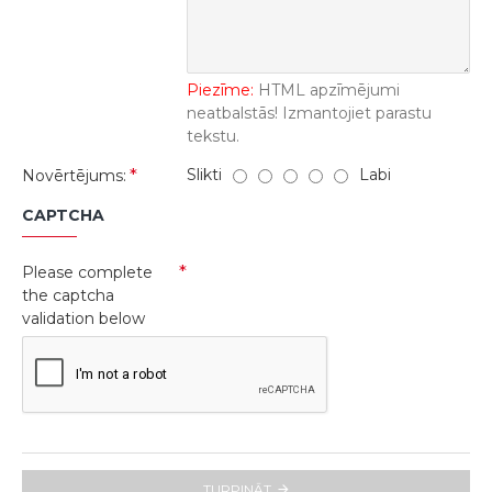
Piezīme:
HTML apzīmējumi
neatbalstās! Izmantojiet parastu
tekstu.
Slikti
Labi
Novērtējums:
CAPTCHA
Please complete
the captcha
validation below
TURPINĀT