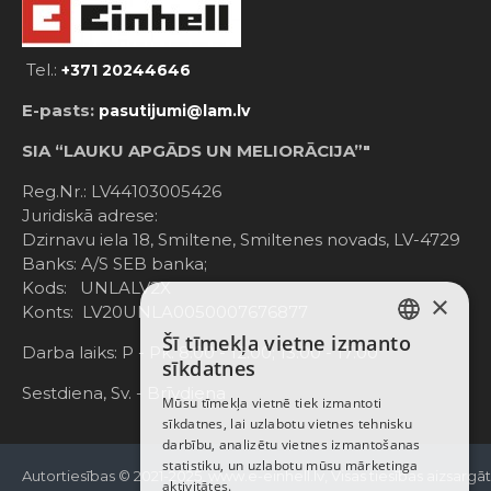
Tel.:
+371 20244646
E-pasts:
pasutijumi@lam.lv
SIA “LAUKU APGĀDS UN MELIORĀCIJA”"
Reg.Nr.: LV44103005426
Juridiskā adrese:
Dzirnavu iela 18, Smiltene, Smiltenes novads, LV-4729
Banks: A/S SEB banka;
Kods: UNLALV2X
×
Konts: LV20UNLA0050007676877
Šī tīmekļa vietne izmanto
LATVIAN
Darba laiks: P - Pk. 8:00 - 12:00; 13:00 - 17:00
sīkdatnes
RUSSIAN
Sestdiena, Sv. - Brīvdiena
Mūsu tīmekļa vietnē tiek izmantoti
sīkdatnes, lai uzlabotu vietnes tehnisku
ENGLISH
darbību, analizētu vietnes izmantošanas
statistiku, un uzlabotu mūsu mārketinga
Autortiesības © 2021-2025, www.e-einhell.lv, Visas tiesības aizsargā
aktivitātes.