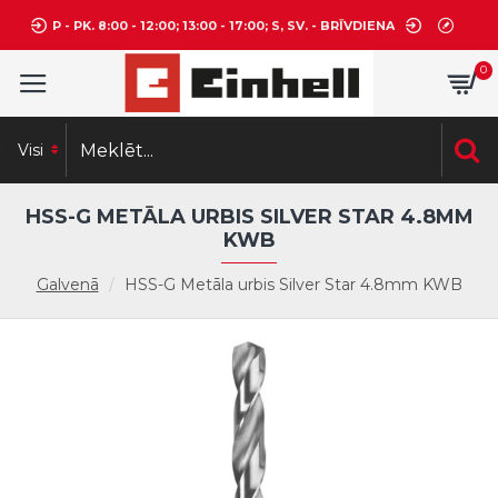
P - PK. 8:00 - 12:00; 13:00 - 17:00; S, SV. - BRĪVDIENA
0
Visi
HSS-G METĀLA URBIS SILVER STAR 4.8MM
KWB
Galvenā
HSS-G Metāla urbis Silver Star 4.8mm KWB