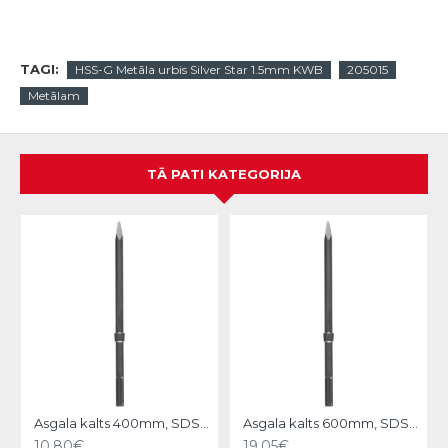
TAGI:
HSS-G Metāla urbis Silver Star 1.5mm KWB
205015
Metālam
TĀ PATI KATEGORIJA
N
Asgala kalts 400mm, SDS-MAX KWB
Asgala kalts 600mm, SDS-MAX KWB
10.80€
19.05€