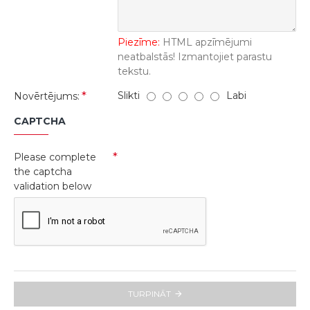
Piezīme:
HTML apzīmējumi
neatbalstās! Izmantojiet parastu
tekstu.
Slikti
Labi
Novērtējums:
CAPTCHA
Please complete
the captcha
validation below
TURPINĀT