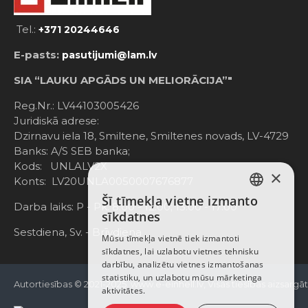
Tel.:
+371 20244646
E-pasts:
pasutijumi@lam.lv
SIA “LAUKU APGĀDS UN MELIORĀCIJA”"
Reg.Nr.: LV44103005426
Juridiskā adrese:
Dzirnavu iela 18, Smiltene, Smiltenes novads, LV-4729
Banks: A/S SEB banka;
Kods: UNLALV2X
×
Konts: LV20UNLA0050007676877
Šī tīmekļa vietne izmanto
LATVIAN
Darba laiks: P - Pk. 8:00 - 12:00; 13:00 - 17:00
sīkdatnes
RUSSIAN
Sestdiena, Sv. - Brīvdiena
Mūsu tīmekļa vietnē tiek izmantoti
sīkdatnes, lai uzlabotu vietnes tehnisku
ENGLISH
darbību, analizētu vietnes izmantošanas
statistiku, un uzlabotu mūsu mārketinga
Autortiesības © 2021-2025, www.e-einhell.lv, Visas tiesības aizsargā
aktivitātes.