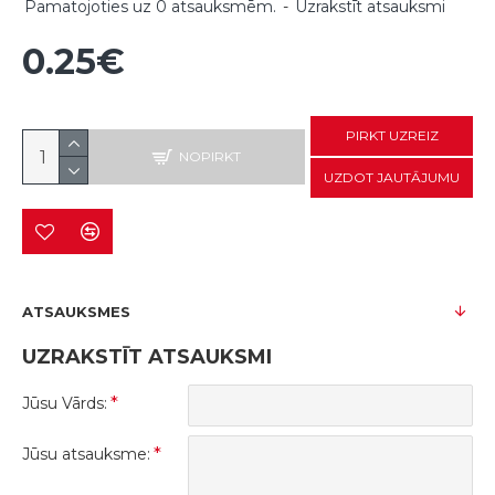
Pamatojoties uz 0 atsauksmēm.
-
Uzrakstīt atsauksmi
0.25€
PIRKT UZREIZ
NOPIRKT
UZDOT JAUTĀJUMU
ATSAUKSMES
UZRAKSTĪT ATSAUKSMI
Jūsu Vārds:
Jūsu atsauksme: