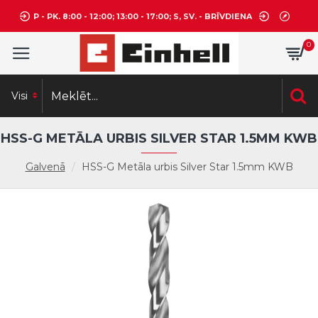
P - PK. 8:00 - 12:00; 13:00 - 17:00; S, SV. - BRĪVDIENA
0
Visi
HSS-G METĀLA URBIS SILVER STAR 1.5MM KWB
Galvenā
HSS-G Metāla urbis Silver Star 1.5mm KWB