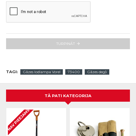
TURPINĀT
TAGI:
Gāzes lodlampa Vorel
73400
Gāzes degļi
TĀ PATI KATEGORIJA
NAV PIEEJAMS