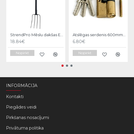
StrendPro Mēslu dakšas ErgoLine1200
Atslēgas serdenis 600mm Strend pro
18.84€
6.80€
Nopirkt
Nopirkt
INFORMĀCIJA
Kontakti
Piegādes veidi
Pirkšanas nosacījumi
Privātuma politika