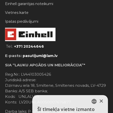
Einhell garantijas noteikumi
Vietnes karte
Ipašas piedāvājumi
Tel.:
+371 20244646
E-pasts:
pasutijumi@lam.lv
SIA “LAUKU APGĀDS UN MELIORĀCIJA”"
Reg.Nr.: LV44103005426
Juridiskā adrese:
Dzirnavu iela 18, Smiltene, Smiltenes novads, LV-4729
Banks: A/S SEB banka;
Kods: UNLALV2X
×
Konts: LV20UNLA0050007676877
Šī tīmekļa vietne izmanto
LATVIAN
Darba laiks: P - Pk. 8:00 - 12:00; 13:00 - 17:00