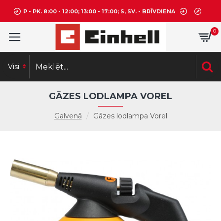
P - PK. 8:00 - 12:00; 13:00 - 17:00; S, SV. - BRĪVDIENA
0
Visi
GĀZES LODLAMPA VOREL
Galvenā
Gāzes lodlampa Vorel