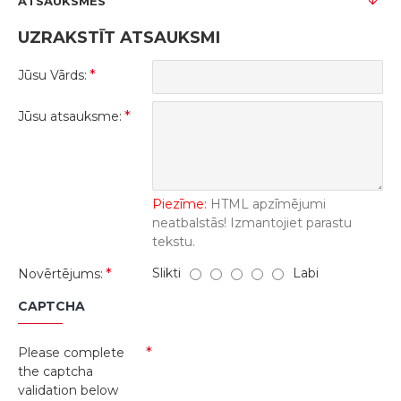
ATSAUKSMES
UZRAKSTĪT ATSAUKSMI
Jūsu Vārds:
Jūsu atsauksme:
Piezīme:
HTML apzīmējumi
neatbalstās! Izmantojiet parastu
tekstu.
Slikti
Labi
Novērtējums:
CAPTCHA
Please complete
the captcha
validation below