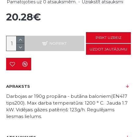
Pamatojoties uz 0 atsauksmēm.
-
Uzrakstīt atsauksmi
20.28€
PIRKT UZREIZ
NOPIRKT
UZDOT JAUTĀJUMU
APRAKSTS
Darbojas ar 190g propāna - butāna baloniem(EN417
tips200). Max darba temperatūra: 1200 ° C. Jauda 1.7
kW. Vidējais gāzes patēriņš: 123g/h. Regulējams
liesmas lielums.