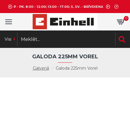
P - PK. 8:00 - 12:00; 13:00 - 17:00; S, SV. - BRĪVDIENA
0
Visi
GALODA 225MM VOREL
Galvenā
Galoda 225mm Vorel