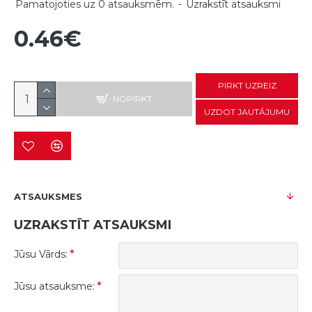
Pamatojoties uz 0 atsauksmēm.
-
Uzrakstīt atsauksmi
0.46€
PIRKT UZREIZ
NOPIRKT
UZDOT JAUTĀJUMU
ATSAUKSMES
UZRAKSTĪT ATSAUKSMI
Jūsu Vārds:
Jūsu atsauksme: