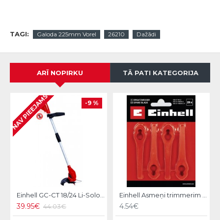
TAGI:
Galoda 225mm Vorel
26210
Dažādi
ARĪ NOPIRKU
TĀ PATI KATEGORIJA
NAV PIEEJAMS
-9 %
Einhell GC-CT 18/24 Li-Solo Akumulatora zāles trimmeris
Einhell Asmeņi trimmerim 20gb.
39.95€
4.54€
44.03€