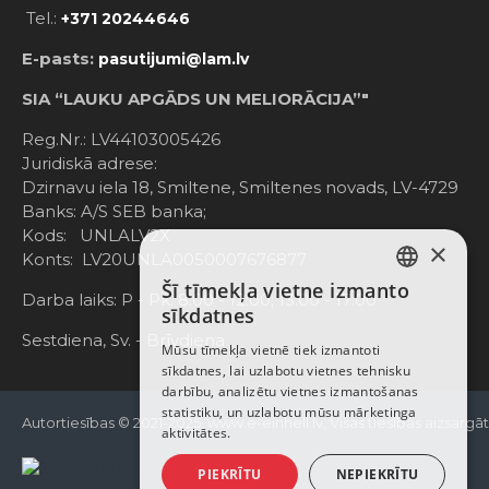
Tel.:
+371 20244646
E-pasts:
pasutijumi@lam.lv
SIA “LAUKU APGĀDS UN MELIORĀCIJA”"
Reg.Nr.: LV44103005426
Juridiskā adrese:
Dzirnavu iela 18, Smiltene, Smiltenes novads, LV-4729
Banks: A/S SEB banka;
Kods: UNLALV2X
×
Konts: LV20UNLA0050007676877
Šī tīmekļa vietne izmanto
LATVIAN
Darba laiks: P - Pk. 8:00 - 12:00; 13:00 - 17:00
sīkdatnes
RUSSIAN
Sestdiena, Sv. - Brīvdiena
Mūsu tīmekļa vietnē tiek izmantoti
sīkdatnes, lai uzlabotu vietnes tehnisku
ENGLISH
darbību, analizētu vietnes izmantošanas
statistiku, un uzlabotu mūsu mārketinga
Autortiesības © 2021-2025, www.e-einhell.lv, Visas tiesības aizsargā
aktivitātes.
PIEKRĪTU
NEPIEKRĪTU