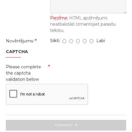
Piezīme:
HTML apzīmējumi
neatbalstās! Izmantojiet parastu
tekstu.
Slikti
Labi
Novērtējums:
CAPTCHA
Please complete
the captcha
validation below
TURPINĀT