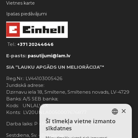
Vietnes karte
Ipašas piedāvājumi
Tel.:
+371 20244646
E-pasts:
pasutijumi@lam.lv
SIA “LAUKU APGĀDS UN MELIORĀCIJA”"
Reg.Nr.: LV44103005426
Juridiskā adrese:
Dzirnavu iela 18, Smiltene, Smiltenes novads, LV-4729
Banks: A/S SEB banka;
Kods: UNLALV2X
×
Konts: LV20UNLA0050007676877
Šī tīmekļa vietne izmanto
LATVIAN
Darba laiks: P - Pk. 8:00 - 12:00; 13:00 - 17:00
sīkdatnes
RUSSIAN
Sestdiena, Sv. - Brīvdiena
Mūsu tīmekļa vietnē tiek izmantoti