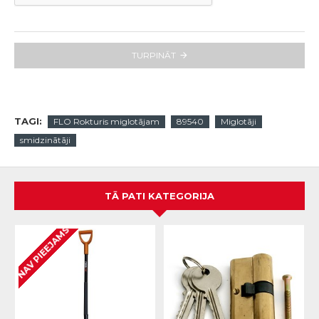
TURPINĀT
TAGI:
FLO Rokturis miglotājam
89540
Miglotāji
smidzinātāji
TĀ PATI KATEGORIJA
NAV PIEEJAMS