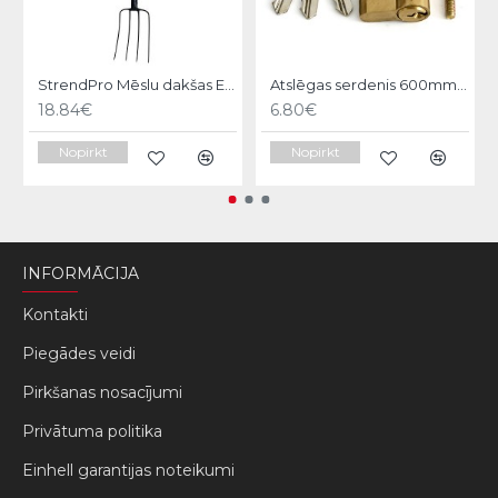
StrendPro Mēslu dakšas ErgoLine1200
Atslēgas serdenis 600mm Strend pro
18.84€
6.80€
Nopirkt
Nopirkt
INFORMĀCIJA
Kontakti
Piegādes veidi
Pirkšanas nosacījumi
Privātuma politika
Einhell garantijas noteikumi