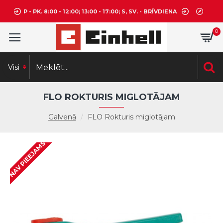
P - PK. 8:00 - 12:00; 13:00 - 17:00; S, SV. - BRĪVDIENA
0
Visi
FLO ROKTURIS MIGLOTĀJAM
Galvenā
FLO Rokturis miglotājam
NAV PIEEJAMS