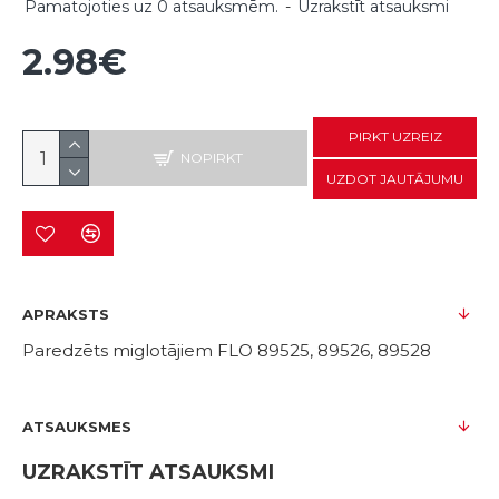
Pamatojoties uz 0 atsauksmēm.
-
Uzrakstīt atsauksmi
2.98€
PIRKT UZREIZ
NOPIRKT
UZDOT JAUTĀJUMU
APRAKSTS
Paredzēts miglotājiem FLO 89525, 89526, 89528
ATSAUKSMES
UZRAKSTĪT ATSAUKSMI