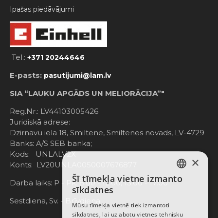
Ipašas piedāvājumi
Tel.:
+371 20244646
E-pasts:
pasutijumi@lam.lv
SIA “LAUKU APGĀDS UN MELIORĀCIJA”"
Reg.Nr.: LV44103005426
Juridiskā adrese:
Dzirnavu iela 18, Smiltene, Smiltenes novads, LV-4729
Banks: A/S SEB banka;
Kods: UNLALV2X
×
Konts: LV20UNLA0050007676877
Šī tīmekļa vietne izmanto
LATVIAN
Darba laiks: P - Pk. 8:00 - 12:00; 13:00 - 17:00
sīkdatnes
RUSSIAN
Sestdiena, Sv. - Brīvdiena
Mūsu tīmekļa vietnē tiek izmantoti
sīkdatnes, lai uzlabotu vietnes tehnisku
ENGLISH