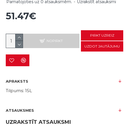
Pamatojoties uz 0 atsauksmēm.
-
Uzrakstīt atsauksmi
51.47€
PIRKT UZREIZ
NOPIRKT
UZDOT JAUTĀJUMU
APRAKSTS
Tilpums: 15L
ATSAUKSMES
UZRAKSTĪT ATSAUKSMI