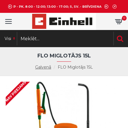
P - PK. 8:00 - 12:00; 13:00 - 17:00; S, SV. - BRĪVDIENA
0
Visi
FLO MIGLOTĀJS 15L
Galvenā
FLO Miglotājs 15L
NAV PIEEJAMS