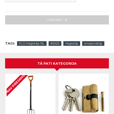
TURPINĀT
TAGI:
FLO Miglotājs 15L
89525
Miglotāji
smidzinātāji
TĀ PATI KATEGORIJA
NAV PIEEJAMS