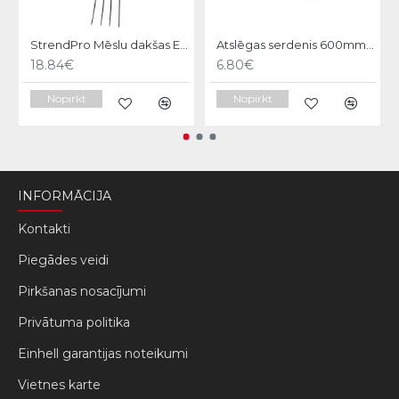
StrendPro Mēslu dakšas ErgoLine1200
Atslēgas serdenis 600mm Strend pro
18.84€
6.80€
Nopirkt
Nopirkt
INFORMĀCIJA
Kontakti
Piegādes veidi
Pirkšanas nosacījumi
Privātuma politika
Einhell garantijas noteikumi
Vietnes karte