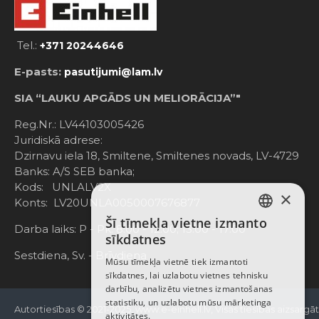
Tel.:
+371 20244646
E-pasts:
pasutijumi@lam.lv
SIA “LAUKU APGĀDS UN MELIORĀCIJA”"
Reg.Nr.: LV44103005426
Juridiskā adrese:
Dzirnavu iela 18, Smiltene, Smiltenes novads, LV-4729
Banks: A/S SEB banka;
Kods: UNLALV2X
×
Konts: LV20UNLA0050007676877
Šī tīmekļa vietne izmanto
LATVIAN
Darba laiks: P - Pk. 8:00 - 12:00; 13:00 - 17:00
sīkdatnes
RUSSIAN
Sestdiena, Sv. - Brīvdiena
Mūsu tīmekļa vietnē tiek izmantoti
sīkdatnes, lai uzlabotu vietnes tehnisku
ENGLISH
darbību, analizētu vietnes izmantošanas
statistiku, un uzlabotu mūsu mārketinga
Autortiesības © 2021-2025, www.e-einhell.lv, Visas tiesības aizsargā
aktivitātes.