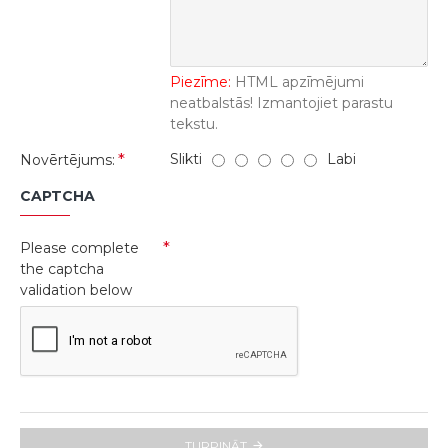
Piezīme:
HTML apzīmējumi
neatbalstās! Izmantojiet parastu
tekstu.
Slikti
Labi
Novērtējums:
CAPTCHA
Please complete
the captcha
validation below
TURPINĀT