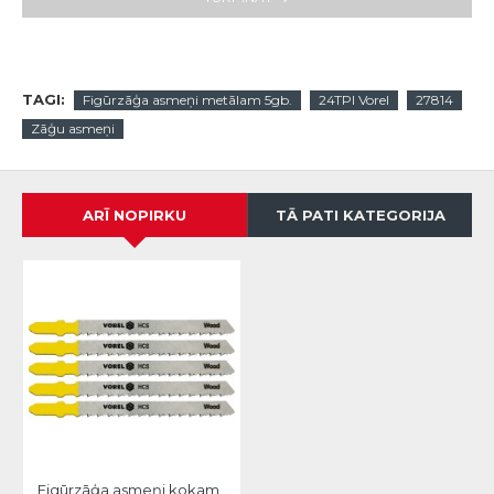
TAGI:
Figūrzāģa asmeņi metālam 5gb.
24TPI Vorel
27814
Zāģu asmeņi
ARĪ NOPIRKU
TĀ PATI KATEGORIJA
Figūrzāģa asmeņi kokam 5gb.,6TPI Vorel