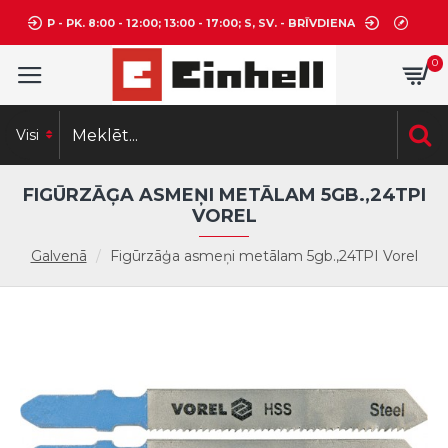
P - PK. 8:00 - 12:00; 13:00 - 17:00; S, SV. - BRĪVDIENA
0
Visi
FIGŪRZĀĢA ASMEŅI METĀLAM 5GB.,24TPI
VOREL
Galvenā
Figūrzāģa asmeņi metālam 5gb.,24TPI Vorel