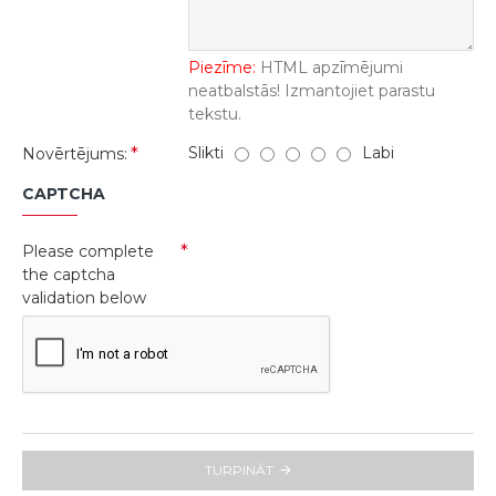
Piezīme:
HTML apzīmējumi
neatbalstās! Izmantojiet parastu
tekstu.
Slikti
Labi
Novērtējums:
CAPTCHA
Please complete
the captcha
validation below
TURPINĀT