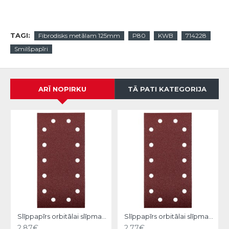
TAGI:
Fibrodisks metālam 125mm
P80
KWB
714228
Smilšpapīri
ARĪ NOPIRKU
TĀ PATI KATEGORIJA
Slīppapīrs orbitālai slīpmašīnai 115x230,P80, KWB
Slīppapīrs orbitālai slīpmašīnai 115x230,P120, KWB
2.87€
2.77€