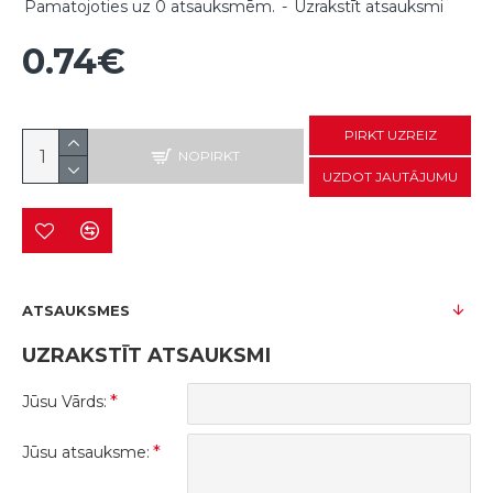
Pamatojoties uz 0 atsauksmēm.
-
Uzrakstīt atsauksmi
0.74€
PIRKT UZREIZ
NOPIRKT
UZDOT JAUTĀJUMU
ATSAUKSMES
UZRAKSTĪT ATSAUKSMI
Jūsu Vārds:
Jūsu atsauksme: