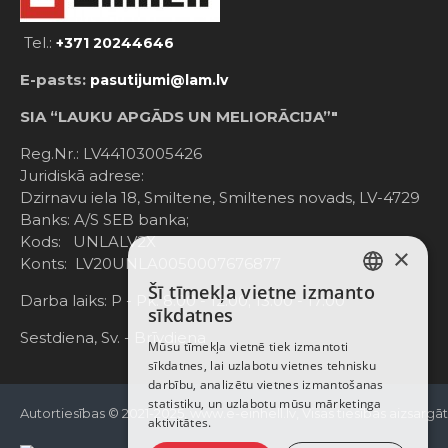
Tel.:
+371 20244646
E-pasts:
pasutijumi@lam.lv
SIA “LAUKU APGĀDS UN MELIORĀCIJA”"
Reg.Nr.: LV44103005426
Juridiskā adrese:
Dzirnavu iela 18, Smiltene, Smiltenes novads, LV-4729
Banks: A/S SEB banka;
Kods: UNLALV2X
×
Konts: LV20UNLA0050007676877
Šī tīmekļa vietne izmanto
LATVIAN
Darba laiks: P - Pk. 8:00 - 12:00; 13:00 - 17:00
sīkdatnes
RUSSIAN
Sestdiena, Sv. - Brīvdiena
Mūsu tīmekļa vietnē tiek izmantoti
sīkdatnes, lai uzlabotu vietnes tehnisku
ENGLISH
darbību, analizētu vietnes izmantošanas
statistiku, un uzlabotu mūsu mārketinga
Autortiesības © 2021-2025, www.e-einhell.lv, Visas tiesības aizsargā
aktivitātes.