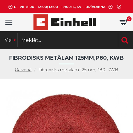
P - PK. 8:00 - 12:00; 13:00 - 17:00; S, SV. - BRĪVDIENA
0
Visi
FIBRODISKS METĀLAM 125MM,P80, KWB
Galvenā
Fibrodisks metālam 125mm,P80, KWB