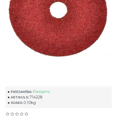
Pieejams
PIEEJAMĪBA:
714228
ARTIKULS:
0.10kg
SVARS: