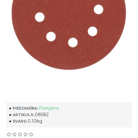
Pieejams
PIEEJAMĪBA:
08582
ARTIKULS:
0.10kg
SVARS: