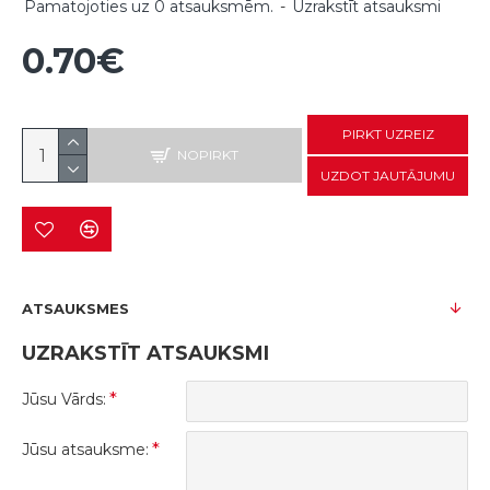
Pamatojoties uz 0 atsauksmēm.
-
Uzrakstīt atsauksmi
0.70€
PIRKT UZREIZ
NOPIRKT
UZDOT JAUTĀJUMU
ATSAUKSMES
UZRAKSTĪT ATSAUKSMI
Jūsu Vārds:
Jūsu atsauksme: