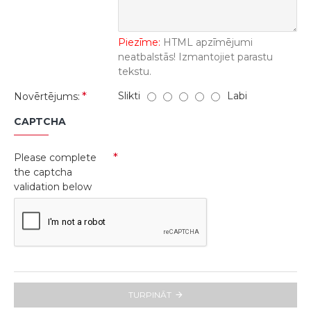
Piezīme:
HTML apzīmējumi
neatbalstās! Izmantojiet parastu
tekstu.
Slikti
Labi
Novērtējums:
CAPTCHA
Please complete
the captcha
validation below
TURPINĀT