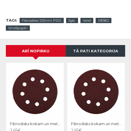
TAGI:
Fibrodisks 125mm P120
5gb.
Vorel
08582
Smilšpapīri
ARĪ NOPIRKU
TĀ PATI KATEGORIJA
Fibrodisks kokam un metālam 125mm,P240,5gb, KWB
Fibrodisks kokam un metālam 125mm,P120,5gb, KWB
2.65€
2.65€