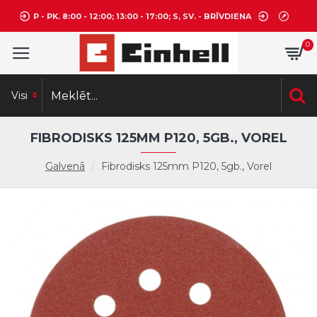
P - PK. 8:00 - 12:00; 13:00 - 17:00; S, SV. - BRĪVDIENA
0
Visi
FIBRODISKS 125MM P120, 5GB., VOREL
Galvenā
Fibrodisks 125mm P120, 5gb., Vorel