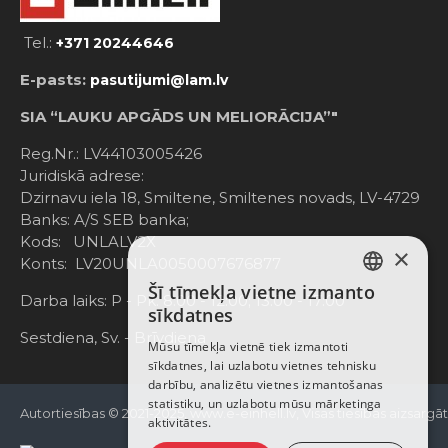
Tel.:
+371 20244646
E-pasts:
pasutijumi@lam.lv
SIA “LAUKU APGĀDS UN MELIORĀCIJA”"
Reg.Nr.: LV44103005426
Juridiskā adrese:
Dzirnavu iela 18, Smiltene, Smiltenes novads, LV-4729
Banks: A/S SEB banka;
Kods: UNLALV2X
×
Konts: LV20UNLA0050007676877
Šī tīmekļa vietne izmanto
LATVIAN
Darba laiks: P - Pk. 8:00 - 12:00; 13:00 - 17:00
sīkdatnes
RUSSIAN
Sestdiena, Sv. - Brīvdiena
Mūsu tīmekļa vietnē tiek izmantoti
sīkdatnes, lai uzlabotu vietnes tehnisku
ENGLISH
darbību, analizētu vietnes izmantošanas
statistiku, un uzlabotu mūsu mārketinga
Autortiesības © 2021-2025, www.e-einhell.lv, Visas tiesības aizsargā
aktivitātes.