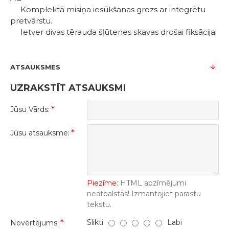
Komplektā misiņa iesūkšanas grozs ar integrētu
pretvārstu.
Ietver divas tērauda šļūtenes skavas drošai fiksācijai
ATSAUKSMES
UZRAKSTĪT ATSAUKSMI
Jūsu Vārds:
Jūsu atsauksme:
Piezīme:
HTML apzīmējumi
neatbalstās! Izmantojiet parastu
tekstu.
Slikti
Labi
Novērtējums: