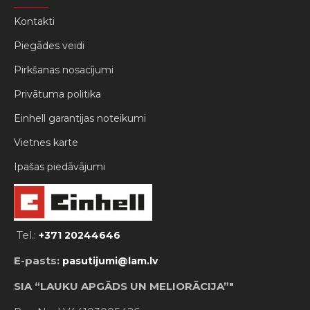
Kontakti
Piegādes veidi
Pirkšanas nosacījumi
Privātuma politika
Einhell garantijas noteikumi
Vietnes karte
Ipašas piedāvājumi
Tel.:
+371 20244646
E-pasts:
pasutijumi@lam.lv
SIA “LAUKU APGĀDS UN MELIORĀCIJA”"