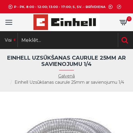
P - PK. 8:00 - 12:00; 13:00 - 17:00; S, SV. - BRĪVDIENA
0
Visi
EINHELL UZSŪKŠANAS CAURULE 25MM AR
SAVIENOJUMU 1/4
Galvenā
Einhell Uzsūkšanas caurule 25mm ar savienojumu 1/4