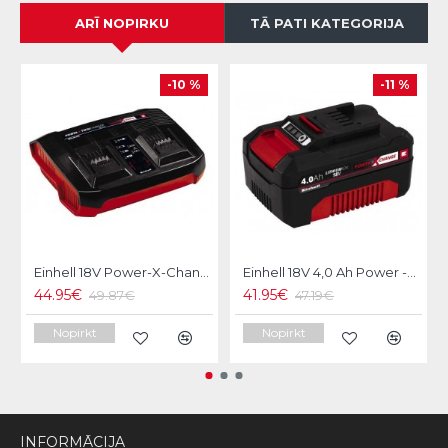
ARĪ NOPIRKU
TĀ PATI KATEGORIJA
-10 %
-11 %
Einhell 18V Power-X-Change Dubultais akumulatoru lādētājs
Einhell 18V 4,0 Ah Power -X-Change Akumulators
44.95€
41.95€
49.87€
47.19€
Nopirkt
Nopirkt
INFORMĀCIJA