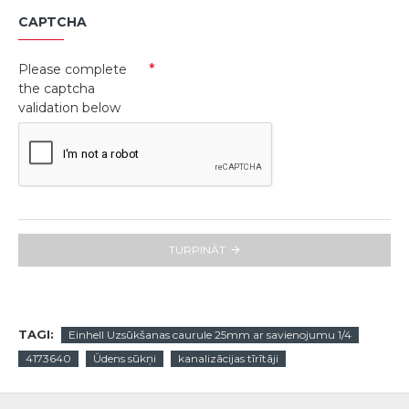
CAPTCHA
Please complete
the captcha
validation below
TURPINĀT
TAGI:
Einhell Uzsūkšanas caurule 25mm ar savienojumu 1/4
4173640
Ūdens sūkņi
kanalizācijas tīrītāji