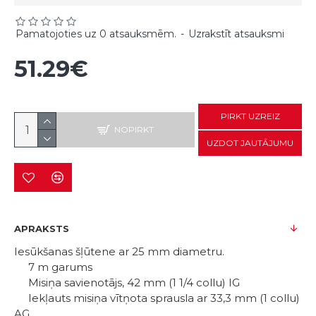
Pamatojoties uz 0 atsauksmēm.
-
Uzrakstīt atsauksmi
51.29€
PIRKT UZREIZ
NOPIRKT
UZDOT JAUTĀJUMU
APRAKSTS
Iesūkšanas šļūtene ar 25 mm diametru.
7 m garums
Misiņa savienotājs, 42 mm (1 1/4 collu) IG
Iekļauts misiņa vītņota sprausla ar 33,3 mm (1 collu)
AG