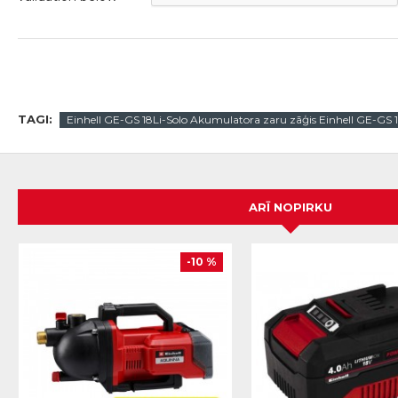
TAGI:
Einhell GE-GS 18Li-Solo Akumulatora zaru zāģis Einhell GE-GS 1
ARĪ NOPIRKU
-10 %