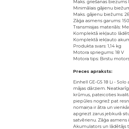
Maks. griešanas biezums 
Minimālais gājienu biežum
Maks. gājienu biežums: 2
Zāģa asmens garums: 1
Transmisijas materiāls: Me
Komplektā iekļauto lādētā
Komplektā iekļauto akumu
Produkta svars: 1,14 kg
Motora spriegums: 18 V
Motora tips: Birstu motor
Preces apraksts:
Einhell GE-GS 18 Li - Sol
mājas dārziem. Neatkarīgi
krūmus, pateicoties kval
piepūles nogriež pat res
nomaiņa ir ātra un vienkā
apgriezt zarus jebkurā s
satvērienu. Zāģa asmens i
Akumulators un lādētājs ti