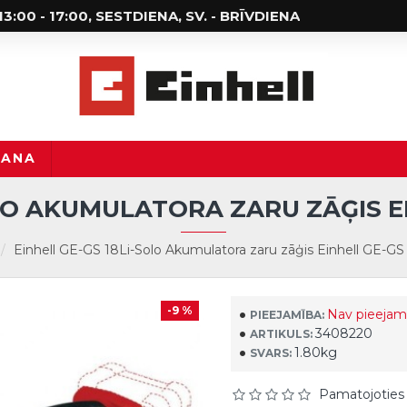
; 13:00 - 17:00, SESTDIENA, SV. - BRĪVDIENA
ŠANA
OLO AKUMULATORA ZARU ZĀĢIS EI
Einhell GE-GS 18Li-Solo Akumulatora zaru zāģis Einhell GE-GS
-9 %
Nav pieejam
PIEEJAMĪBA:
3408220
ARTIKULS:
1.80kg
SVARS:
Pamatojoties