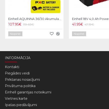
Einhell AQUINNA 36/30 Akumulatora dārza ūdens sūknis
107.95€
41.95€
119.65€
47.19€
Nopirkt
Nopirkt
INFORMĀCIJA
Kontakti
Piegādes veidi
Pirkšanas nosacījumi
Privātuma politika
Einhell garantijas noteikumi
Vietnes karte
Ipašas piedāvājumi