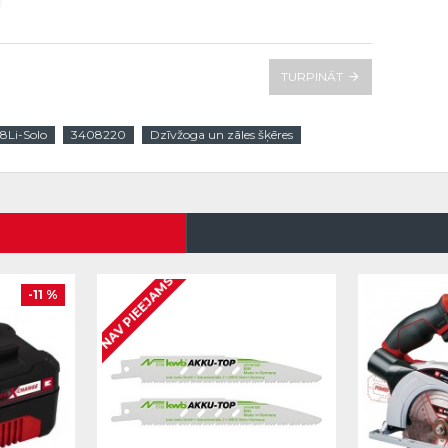
TURPINĀT
8Li-Solo
3408220
Dzīvžoga un zāles šķēres
NAV PIEEJAMS
-11 %