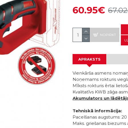
60.95€
67.0
NOPIRKT
U
APRAKSTS
Vienkārša asmens nomai
Noņemams rokturis viegla
Mīksts rokturis ērtai lieto
Kvalitatīvs KWB zāģa asm
Akumulators un lādētājs
Tehniskā informācija:
Pacelšanas augstums: 2
Maks. griešanas biezums 