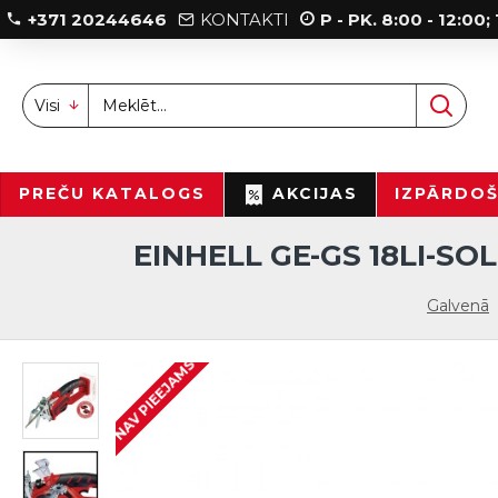
+371 20244646
KONTAKTI
P - PK. 8:00 - 12:00
Visi
PREČU KATALOGS
AKCIJAS
IZPĀRDO
EINHELL GE-GS 18LI-S
Galvenā
NAV PIEEJAMS