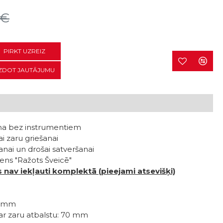
2€
PIRKT UZREIZ
ZDOT JAUTĀJUMU
ņa bez instrumentiem
i zaru griešanai
šanai un drošai satveršanai
ens "Ražots Šveicē"
 nav iekļauti komplektā (pieejami atsevišķi)
0 mm
ar zaru atbalstu: 70 mm