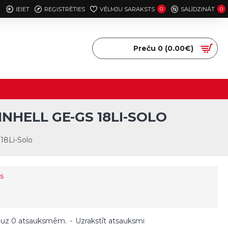
IEIET
REĢISTRĒTIES
VĒLMJU SARAKSTS
0
SALĪDZINĀT
0
Preču 0 (0.00€)
NHELL GE-GS 18LI-SOLO
 18Li-Solo
s
 uz 0 atsauksmēm.
-
Uzrakstīt atsauksmi