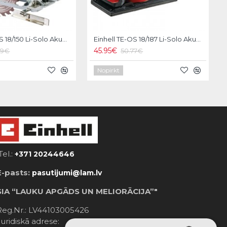
Einhell TE-CS 18/150 Li-Solo Akumulatora ripzāģis
Einhell TE-OS 18/187 Li-Solo Akumulatora orbitālā slīpmašīna
45.95€
79€
50.77€
Nopirkt
Tel.:
+371 20244646
E-pasts:
pasutijumi@lam.lv
SIA “LAUKU APGĀDS UN MELIORĀCIJA”"
Reg.Nr.: LV44103005426
Juridiskā adrese: