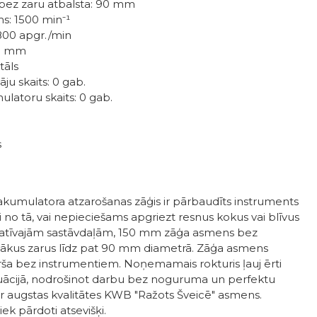
bez zaru atbalsta: 90 mm
s: 1500 min⁻¹
800 apgr./min
50 mm
tāls
ju skaits: 0 gab.
latoru skaits: 0 gab.
s
o akumulatora atzarošanas zāģis ir pārbaudīts instruments
 no tā, vai nepieciešams apgriezt resnus kokus vai blīvus
itatīvajām sastāvdaļām, 150 mm zāģa asmens bez
nākus zarus līdz pat 90 mm diametrā. Zāģa asmens
rša bez instrumentiem. Noņemamais rokturis ļauj ērti
ituācijā, nodrošinot darbu bez noguruma un perfektu
r augstas kvalitātes KWB "Ražots Šveicē" asmens.
ek pārdoti atsevišķi.