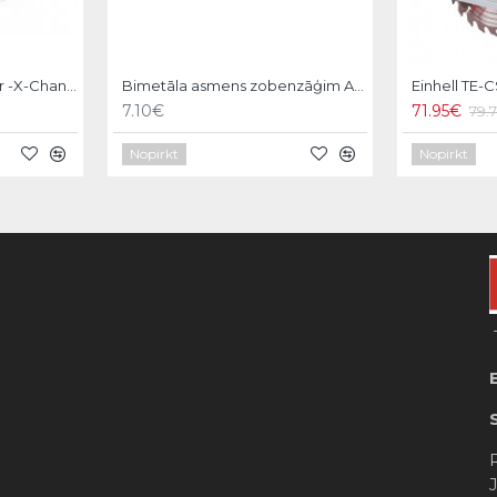
Einhell 18V 4,0 Ah Power -X-Change Akumulators
Bimetāla asmens zobenzāģim AKKU-TOP,150/130mm,2gb, KWB
7.10€
71.95€
79.
Nopirkt
Nopirkt