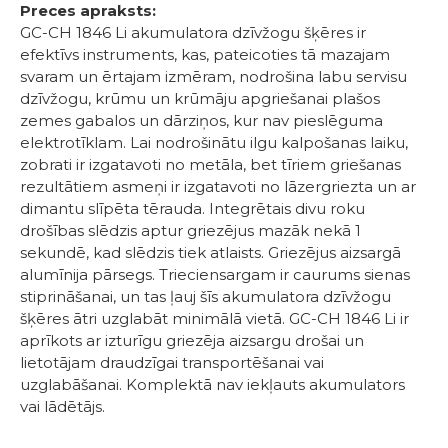
Preces apraksts:
GC-CH 1846 Li akumulatora dzīvžogu šķēres ir
efektīvs instruments, kas, pateicoties tā mazajam
svaram un ērtajam izmēram, nodrošina labu servisu
dzīvžogu, krūmu un krūmāju apgriešanai plašos
zemes gabalos un dārziņos, kur nav pieslēguma
elektrotīklam. Lai nodrošinātu ilgu kalpošanas laiku,
zobrati ir izgatavoti no metāla, bet tīriem griešanas
rezultātiem asmeņi ir izgatavoti no lāzergriezta un ar
dimantu slīpēta tērauda. Integrētais divu roku
drošības slēdzis aptur griezējus mazāk nekā 1
sekundē, kad slēdzis tiek atlaists. Griezējus aizsargā
alumīnija pārsegs. Trieciensargam ir caurums sienas
stiprināšanai, un tas ļauj šīs akumulatora dzīvžogu
šķēres ātri uzglabāt minimālā vietā. GC-CH 1846 Li ir
aprīkots ar izturīgu griezēja aizsargu drošai un
lietotājam draudzīgai transportēšanai vai
uzglabāšanai. Komplektā nav iekļauts akumulators
vai lādētājs.