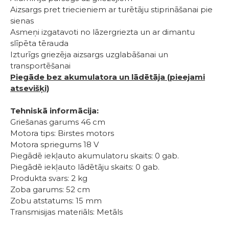
Aizsargs pret triecieniem ar turētāju stiprināšanai pie
sienas
Asmeņi izgatavoti no lāzergriezta un ar dimantu
slīpēta tērauda
Izturīgs griezēja aizsargs uzglabāšanai un
transportēšanai
Piegāde bez akumulatora un lādētāja (pieejami
atsevišķi)
Tehniskā informācija:
Griešanas garums 46 cm
Motora tips: Birstes motors
Motora spriegums 18 V
Piegādē iekļauto akumulatoru skaits: 0 gab.
Piegādē iekļauto lādētāju skaits: 0 gab.
Produkta svars: 2 kg
Zoba garums: 52 cm
Zobu atstatums: 15 mm
Transmisijas materiāls: Metāls