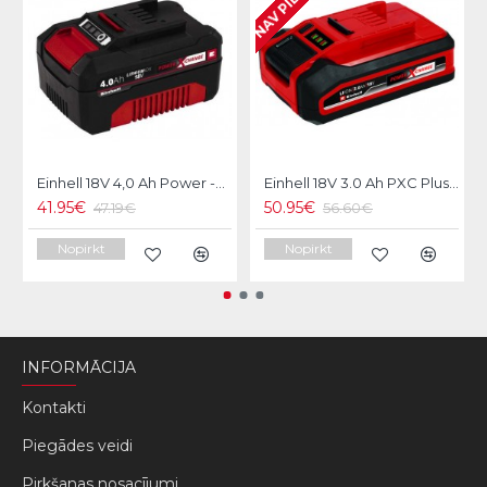
Einhell 18V 4,0 Ah Power -X-Change Akumulators
Einhell 18V 3.0 Ah PXC Plus Akumulators
41.95€
50.95€
47.19€
56.60€
Nopirkt
Nopirkt
INFORMĀCIJA
Kontakti
Piegādes veidi
Pirkšanas nosacījumi