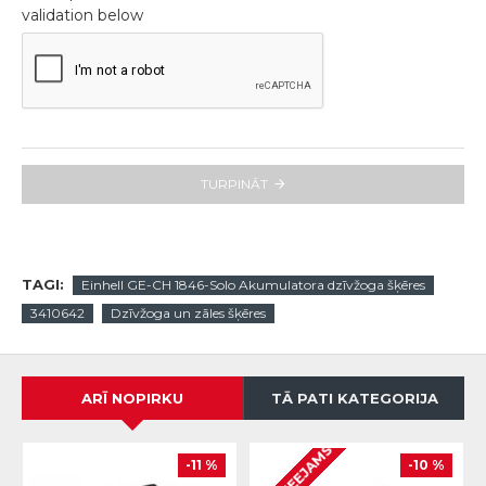
validation below
TURPINĀT
TAGI:
Einhell GE-CH 1846-Solo Akumulatora dzīvžoga šķēres
3410642
Dzīvžoga un zāles šķēres
ARĪ NOPIRKU
TĀ PATI KATEGORIJA
NAV PIEEJAMS
-11 %
-10 %