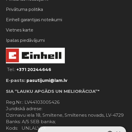
Privātuma politika
Einhell garantijas noteikumi
Vietnes karte
Ipašas piedāvājumi
Tel.:
+371 20244646
E-pasts:
pasutijumi@lam.lv
SIA “LAUKU APGĀDS UN MELIORĀCIJA”"
Reg.Nr.: LV44103005426
Juridiskā adrese:
Dzirnavu iela 18, Smiltene, Smiltenes novads, LV-4729
Banks: A/S SEB banka;
Kods: UNLALV2X