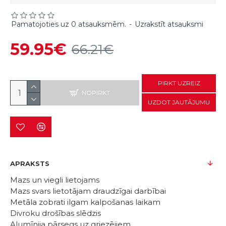
Pamatojoties uz 0 atsauksmēm.
-
Uzrakstīt atsauksmi
59.95€
66.21€
PIRKT UZREIZ
NOPIRKT
UZDOT JAUTĀJUMU
APRAKSTS
Mazs un viegli lietojams
Mazs svars lietotājam draudzīgai darbībai
Metāla zobrati ilgam kalpošanas laikam
Divroku drošības slēdzis
Alumīnija pārsegs uz griezējiem