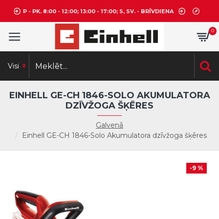
P - PK. 8:00 - 12:00; 13:00 - 17:00; S, SV. - BRĪVDIENA
0
Visi
EINHELL GE-CH 1846-SOLO AKUMULATORA
DZĪVŽOGA ŠĶĒRES
Galvenā
Einhell GE-CH 1846-Solo Akumulatora dzīvžoga šķēres
-9 %