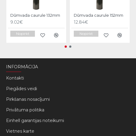
Dūmvada caurule 132mm
Dūmvada caurule 152mm
9.02€
12.84€
Nopirkt
Nopirkt
INFORMĀCIJA
Kontakti
Piegādes veidi
Pirkšanas nosacījumi
Privātuma politika
Einhell garantijas noteikumi
Vietnes karte