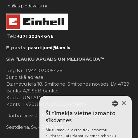
Ipašas piedāvājumi
Tel.:
+371 20244646
E-pasts:
pasutijumi@lam.lv
SIA “LAUKU APGĀDS UN MELIORĀCIJA”"
Reg.Nr.: LV44103005426
Juridiskā adrese:
Dzirnavu iela 18, Smiltene, Smiltenes novads, LV-4729
Banks: A/S SEB banka;
Kods: UNLALV2X
×
Konts: LV20UNLA0050007676877
Šī tīmekļa vietne izmanto
LATVIAN
Darba laiks: P - Pk. 8:00 - 12:00; 13:00 - 17:00
sīkdatnes
RUSSIAN
Sestdiena, Sv. - Brīvdiena
Mūsu tīmekļa vietnē tiek izmantoti
sīkdatnes, lai uzlabotu vietnes tehnisku
ENGLISH