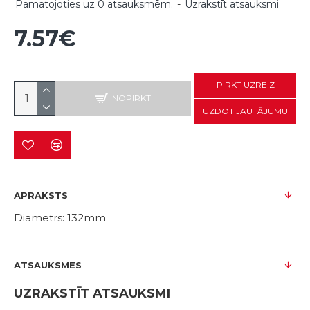
Pamatojoties uz 0 atsauksmēm.
-
Uzrakstīt atsauksmi
7.57€
PIRKT UZREIZ
NOPIRKT
UZDOT JAUTĀJUMU
APRAKSTS
Diametrs: 132mm
ATSAUKSMES
UZRAKSTĪT ATSAUKSMI