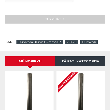
TURPINĀT
TAGI:
Dūmvada līkums 132mm 90°
221629
Dūmvadi
ARĪ NOPIRKU
TĀ PATI KATEGORIJA
NAV PIEEJAMS