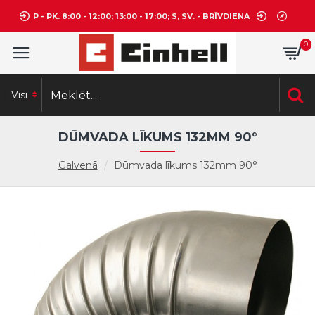
P - PK. 8:00 - 12:00; 13:00 - 17:00; S, SV. - BRĪVDIENA
0
Visi
DŪMVADA LĪKUMS 132MM 90°
Galvenā
Dūmvada līkums 132mm 90°