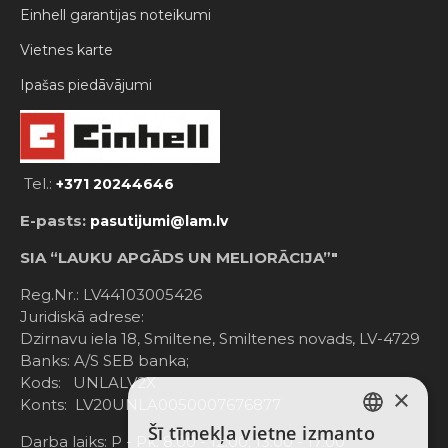
Einhell garantijas noteikumi
Vietnes karte
Ipašas piedāvājumi
Tel.:
+371 20244646
E-pasts:
pasutijumi@lam.lv
SIA “LAUKU APGĀDS UN MELIORĀCIJA”"
Reg.Nr.: LV44103005426
Juridiskā adrese:
Dzirnavu iela 18, Smiltene, Smiltenes novads, LV-4729
Banks: A/S SEB banka;
Kods: UNLALV2X
×
Konts: LV20UNLA0050007676877
Šī tīmekļa vietne izmanto
LATVIAN
Darba laiks: P - Pk. 8:00 - 12:00; 13:00 - 17:00