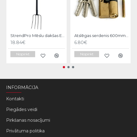
StrendPro Mēslu dakšas ErgoLine1200
Atslēgas serdenis 600mm Strend pro
18.84€
6.80€
Nopirkt
Nopirkt
INFORMĀCIJA
Kontakti
Piegādes veidi
Pirkšanas nosacījumi
Privātuma politika