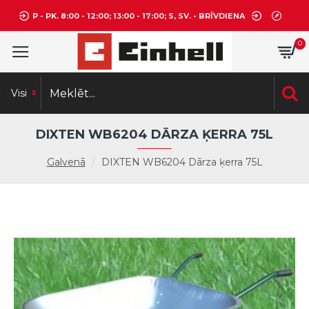
P - PK. 8:00 - 12:00; 13:00 - 17:00; S, SV. - BRĪVDIENA
0
Visi
DIXTEN WB6204 DĀRZA ĶERRA 75L
Galvenā
DIXTEN WB6204 Dārza ķerra 75L