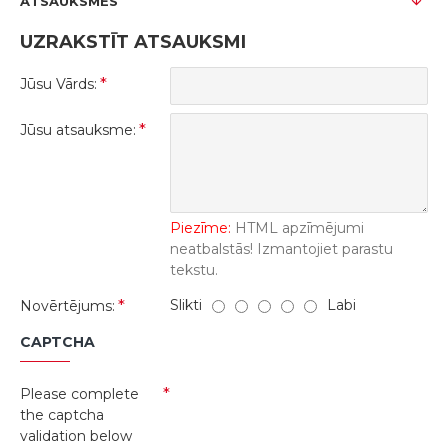
ATSAUKSMES
UZRAKSTĪT ATSAUKSMI
Jūsu Vārds:
Jūsu atsauksme:
Piezīme:
HTML apzīmējumi
neatbalstās! Izmantojiet parastu
tekstu.
Slikti
Labi
Novērtējums:
CAPTCHA
Please complete
the captcha
validation below