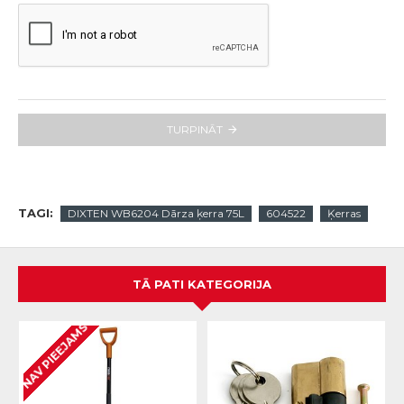
TURPINĀT
TAGI:
DIXTEN WB6204 Dārza ķerra 75L
604522
Ķerras
TĀ PATI KATEGORIJA
NAV PIEEJAMS