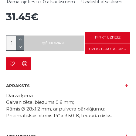
Pamatojoties uz 0 atsauksmēm.
-
Uzrakstīt atsauksmi
31.45€
PIRKT UZREIZ
NOPIRKT
UZDOT JAUTĀJUMU
APRAKSTS
Dārza ķerra
Galvanizēta, biezums 0.6 mm;
Rāmis Ø 28x1.2 mm, ar pulvera pārklājumu;
Pneimatiskais ritenis 14" x 3.50-8, tērauda disks.