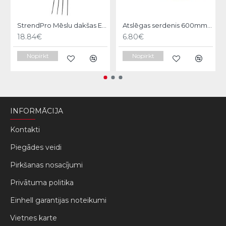
StrendPro Mēslu dakšas ErgoLine1200
Atslēgas serdenis 600mm Strend pro
18.84€
6.80€
Nopirkt
Nopirkt
INFORMĀCIJA
Kontakti
Piegādes veidi
Pirkšanas nosacījumi
Privātuma politika
Einhell garantijas noteikumi
Vietnes karte