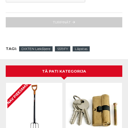
TURPINĀT
TAGI:
DIXTEN Liekšķere
S519FY
Lāpstas
TĀ PATI KATEGORIJA
NAV PIEEJAMS