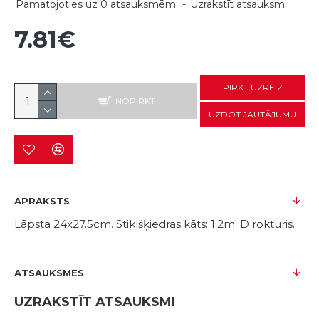
Pamatojoties uz 0 atsauksmēm.
-
Uzrakstīt atsauksmi
7.81€
PIRKT UZREIZ
NOPIRKT
UZDOT JAUTĀJUMU
APRAKSTS
Lāpsta 24x27.5cm. Stiklšķiedras kāts: 1.2m. D rokturis.
ATSAUKSMES
UZRAKSTĪT ATSAUKSMI