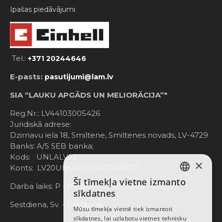
Ipašas piedāvājumi
Tel.:
+371 20244646
E-pasts:
pasutijumi@lam.lv
SIA “LAUKU APGĀDS UN MELIORĀCIJA”"
Reg.Nr.: LV44103005426
Juridiskā adrese:
Dzirnavu iela 18, Smiltene, Smiltenes novads, LV-4729
Banks: A/S SEB banka;
Kods: UNLALV2X
×
Konts: LV20UNLA0050007676877
Šī tīmekļa vietne izmanto
LATVIAN
Darba laiks: P - Pk. 8:00 - 12:00; 13:00 - 17:00
sīkdatnes
RUSSIAN
Sestdiena, Sv. - Brīvdiena
Mūsu tīmekļa vietnē tiek izmantoti
sīkdatnes, lai uzlabotu vietnes tehnisku
ENGLISH