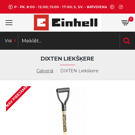
P - PK. 8:00 - 12:00; 13:00 - 17:00; S, SV. - BRĪVDIENA
0
Visi
DIXTEN LIEKŠĶERE
Galvenā
DIXTEN Liekšķere
NAV PIEEJAMS