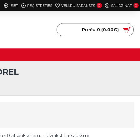
IEIET
REĢISTRĒTIES
VĒLMJU SARAKSTS
0
SALĪDZINĀT
0
Preču 0 (0.00€)
OREL
 uz 0 atsauksmēm.
-
Uzrakstīt atsauksmi