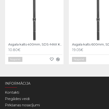
Asgala kalts 400mm, SDS-MAX KWB
10.80€
19.05€
Nopirkt
Nopirkt
INFORMĀCIJA
Kontakti
Piegādes veidi
Pirkšanas nosacījumi