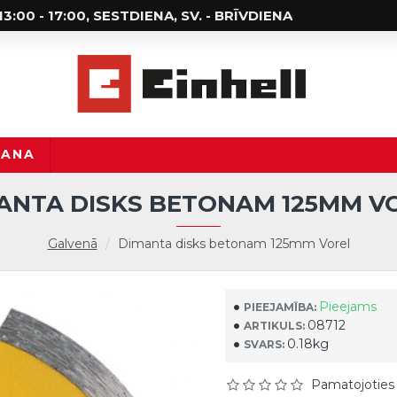
; 13:00 - 17:00, SESTDIENA, SV. - BRĪVDIENA
ŠANA
ANTA DISKS BETONAM 125MM V
Galvenā
Dimanta disks betonam 125mm Vorel
Pieejams
PIEEJAMĪBA:
08712
ARTIKULS:
0.18kg
SVARS:
Pamatojoties