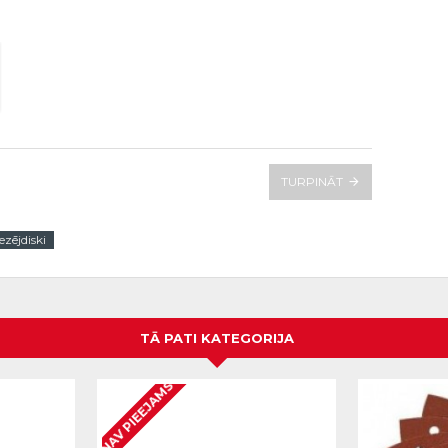
TURPINĀT
zējdiski
TĀ PATI KATEGORIJA
NAV PIEEJAMS