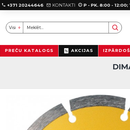
+371 20244646
KONTAKTI
P - PK. 8:00 - 12:00
Visi
PREČU KATALOGS
AKCIJAS
IZPĀRDO
DIM