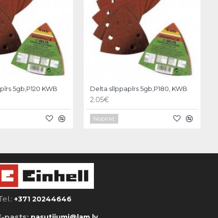
apīrs 5gb,P120 KWB
Delta slīppapīrs 5gb,P180, KWB
2.05€
Nopirkt
Tel.:
+371 20244646
E-pasts:
pasutijumi@lam.lv