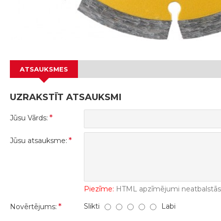
ATSAUKSMES
UZRAKSTĪT ATSAUKSMI
Jūsu Vārds:
Jūsu atsauksme:
Piezīme:
HTML apzīmējumi neatbalstās! 
Slikti
Labi
Novērtējums: