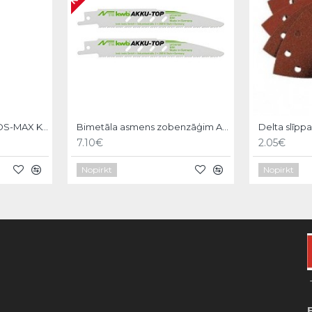
Asgala kalts 600mm, SDS-MAX KWB
Bimetāla asmens zobenzāģim AKKU-TOP,150/130mm,2gb, KWB
Delta slīpp
7.10€
2.05€
Nopirkt
Nopirkt