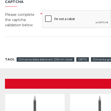
CAPTCHA
Please complete
the captcha
validation below
TAGI:
Dimanta disks betonam 125mm Vorel
08712
Dimanta grie