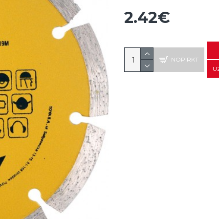
2.42€
NOPIRKT
U