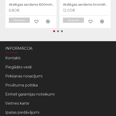
Atslēgas serdenis 600mm Strend pro
Atslēgas serdenis hromēts 62mm,6 atslēgas,31/31mm Vorel
6.80€
12.00€
Nopirkt
Nopirkt
INFORMĀCIJA
Kontakti
Piegādes veidi
Pirkšanas nosacījumi
Privātuma politika
Einhell garantijas noteikumi
Vietnes karte
Ipašas piedāvājumi