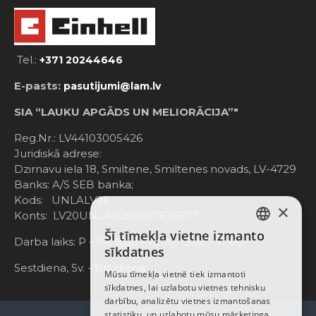
Tel.:
+371 20244646
E-pasts:
pasutijumi@lam.lv
SIA “LAUKU APGĀDS UN MELIORĀCIJA”"
Reg.Nr.: LV44103005426
Juridiskā adrese:
Dzirnavu iela 18, Smiltene, Smiltenes novads, LV-4729
Banks: A/S SEB banka;
Kods: UNLALV2X
×
Konts: LV20UNLA0050007676877
Šī tīmekļa vietne izmanto
LATVIAN
Darba laiks: P - Pk. 8:00 - 12:00; 13:00 - 17:00
sīkdatnes
RUSSIAN
Sestdiena, Sv. - Brīvdiena
Mūsu tīmekļa vietnē tiek izmantoti
sīkdatnes, lai uzlabotu vietnes tehnisku
ENGLISH
darbību, analizētu vietnes izmantošanas
statistiku, un uzlabotu mūsu mārketinga