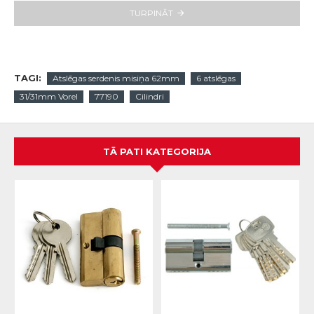
TURPINĀT
TAGI:
Atslēgas serdenis misiņa 62mm
6 atslēgas
31/31mm Vorel
77190
Cilindri
TĀ PATI KATEGORIJA