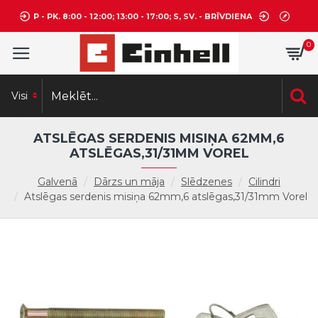
P - PK. 8:00 - 12:00; 13:00 - 17:00; S, SV. - BRĪVDIENA
0
Visi
ATSLĒGAS SERDENIS MISIŅA 62MM,6
ATSLĒGAS,31/31MM VOREL
Galvenā
Dārzs un māja
Slēdzenes
Cilindri
Atslēgas serdenis misiņa 62mm,6 atslēgas,31/31mm Vorel