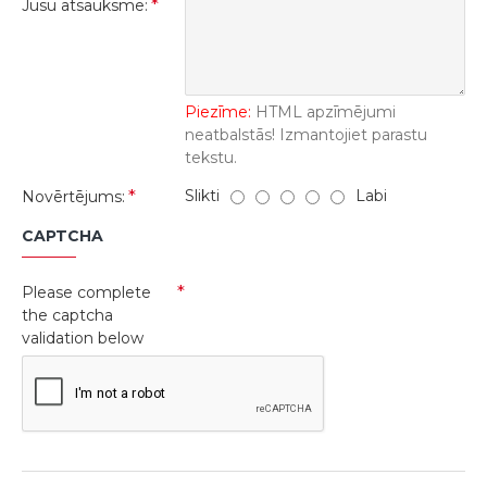
Jūsu atsauksme:
Piezīme:
HTML apzīmējumi
neatbalstās! Izmantojiet parastu
tekstu.
Slikti
Labi
Novērtējums:
CAPTCHA
Please complete
the captcha
validation below