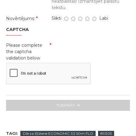
neatbalstās! Izmantojiet parastu
tekstu.
Slikti
Labi
Novērtējums:
CAPTCHA
Please complete
the captcha
validation below
TURPINĀT
TAGI:
Dārza šļūtene ECONOMIC 1/2 50m FLO
89305