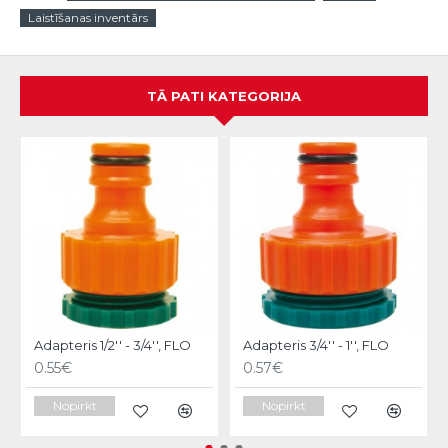
Laistīšanas inventārs
TĀ PATI KATEGORIJA
Adapteris 1/2'' - 3/4'', FLO
Adapteris 3/4'' - 1'', FLO
0.55€
0.57€
Nopirkt
Nopirkt