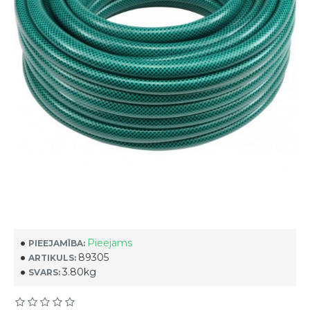
Pieejams
PIEEJAMĪBA:
89305
ARTIKULS:
3.80kg
SVARS: