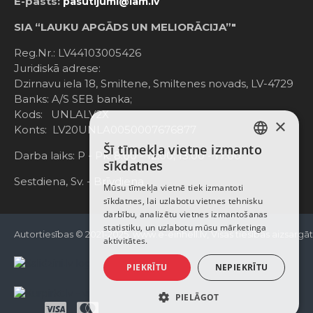
E-pasts:
pasutijumi@lam.lv
SIA “LAUKU APGĀDS UN MELIORĀCIJA”"
Reg.Nr.: LV44103005426
Juridiskā adrese:
Dzirnavu iela 18, Smiltene, Smiltenes novads, LV-4729
Banks: A/S SEB banka;
Kods: UNLALV2X
×
Konts: LV20UNLA0050007676877
Šī tīmekļa vietne izmanto
LATVIAN
Darba laiks: P - Pk. 8:00 - 12:00; 13:00 - 17:00
sīkdatnes
RUSSIAN
Sestdiena, Sv. - Brīvdiena
Mūsu tīmekļa vietnē tiek izmantoti
sīkdatnes, lai uzlabotu vietnes tehnisku
ENGLISH
darbību, analizētu vietnes izmantošanas
statistiku, un uzlabotu mūsu mārketinga
Autortiesības © 2021-2025, www.e-einhell.lv, Visas tiesības aizsargā
aktivitātes.
PIEKRĪTU
NEPIEKRĪTU
PIELĀGOT