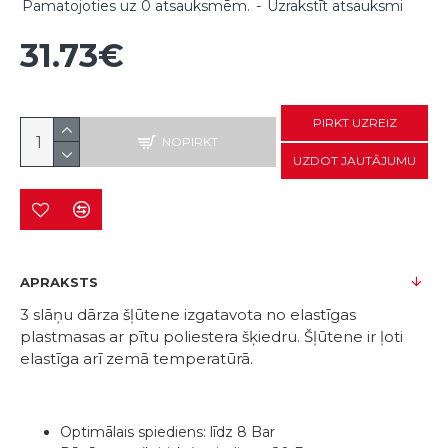
Pamatojoties uz 0 atsauksmēm.
-
Uzrakstīt atsauksmi
31.73€
PIRKT UZREIZ
NOPIRKT
UZDOT JAUTĀJUMU
APRAKSTS
3 slāņu dārza šļūtene izgatavota no elastīgas
plastmasas ar pītu poliestera šķiedru. Šļūtene ir ļoti
elastīga arī zemā temperatūrā.
Optimālais spiediens: līdz 8 Bar