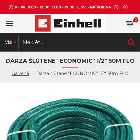
P - PK. 8:00 - 12:00; 13:00 - 17:00; S, SV. - BRĪVDIENA
0
Visi
DĀRZA ŠĻŪTENE "ECONOMIC" 1/2" 50M FLO
Galvenā
Dārza šļūtene "ECONOMIC" 1/2" 50m FLO