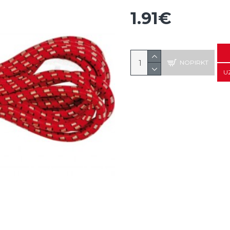
1.91€
NOPIRKT
U