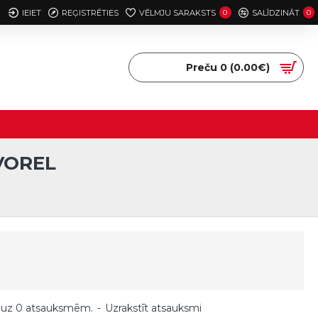
IEIET
REĢISTRĒTIES
VĒLMJU SARAKSTS
0
SALĪDZINĀT
0
Preču 0 (0.00€)
VOREL
 uz 0 atsauksmēm.
-
Uzrakstīt atsauksmi