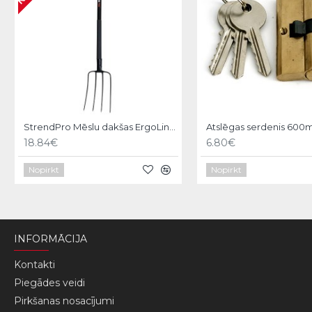
StrendPro Mēslu dakšas ErgoLine1200
18.84€
6.80€
Nopirkt
Nopirkt
INFORMĀCIJA
Kontakti
Piegādes veidi
Pirkšanas nosacījumi