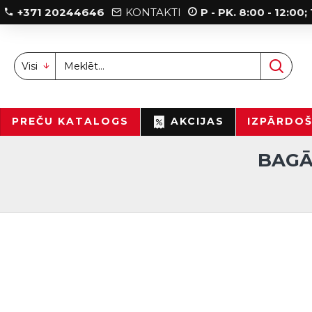
+371 20244646
KONTAKTI
P - PK. 8:00 - 12:00
Visi
PREČU KATALOGS
AKCIJAS
IZPĀRDO
BAGĀ