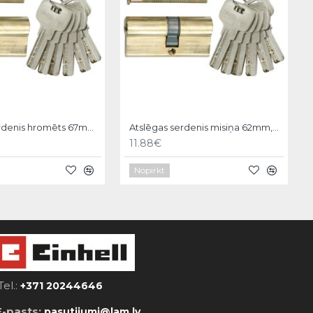
Atslēgas serdenis hromēts 67mm, 6 atslēgas, 31/36 Vorel
Atslēgas serdenis misiņa 62mm,6 atslēgas,31/31mm Vorel
11.88€
Nopirkt
Tel.:
+371 20244646
E-pasts:
pasutijumi@lam.lv