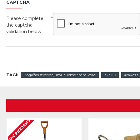
CAPTCHA
Please complete
the captcha
validation below
TAGI:
Bagāžas stiprinājumi 80cmx8mm Vorel
82300
Kravas s
NAV PIEEJAMS