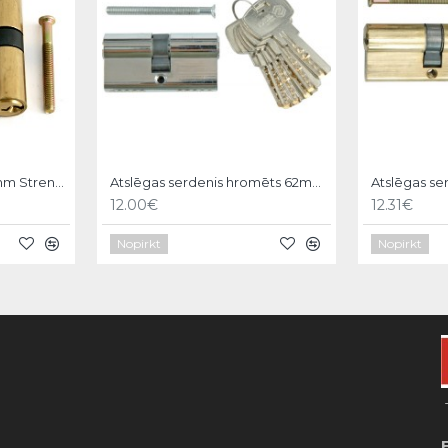
Atslēgas serdenis 600mm Strend pro
Atslēgas serdenis hromēts 62mm,6 atslēgas,31/31mm Vorel
12.00€
12.31€
Nopirkt
Nopirkt