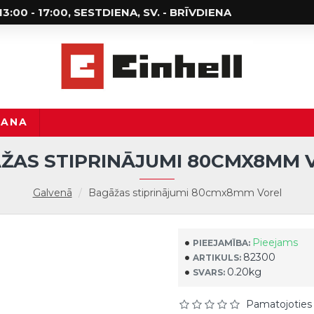
; 13:00 - 17:00, SESTDIENA, SV. - BRĪVDIENA
ŠANA
ŽAS STIPRINĀJUMI 80CMX8MM 
Galvenā
Bagāžas stiprinājumi 80cmx8mm Vorel
Pieejams
PIEEJAMĪBA:
82300
ARTIKULS:
0.20kg
SVARS:
Pamatojoties